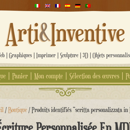
Arti
&
Inventive
b | Graphiques | Imprimer | Sculpture | 3D | Objets personnali
que
Panier
Mon compte
Sélection des œuvres
P
il
/
Boutique
/ Produits identifiés “scritta personalizzata i
Écriture Personnalisée En MD