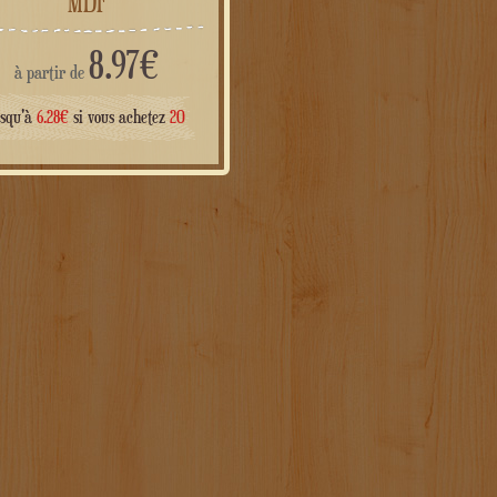
8.97
€
à partir de
usqu'à
6.28
€
si vous achetez
20