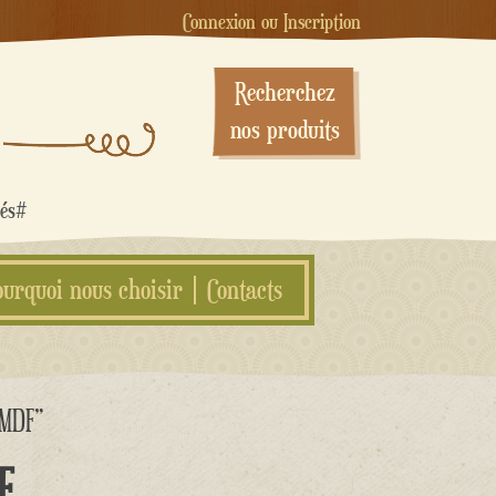
Connexion ou Inscription
Recherchez
nos produits
sés#
ourquoi nous choisir
Contacts
n MDF”
F