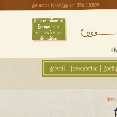
Assistance WhatsApp au +393792313599
Nous expédions en
Europe, nous
sommes à votre
disposition
#We
Accueil
Présentation
Bouti
Aller
Accue
au
contenu