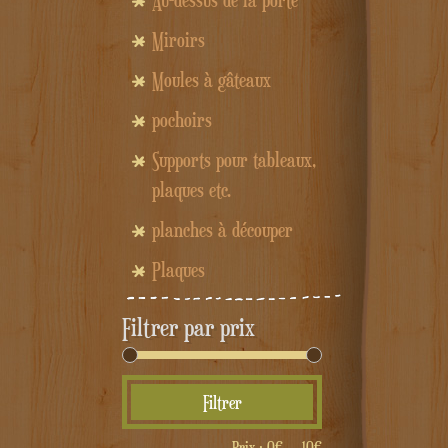
Au-dessus de la porte
Miroirs
Moules à gâteaux
pochoirs
Supports pour tableaux,
plaques etc.
planches à découper
Plaques
Filtrer par prix
Prix
Prix
Filtrer
min
max
Prix :
0€
—
10€