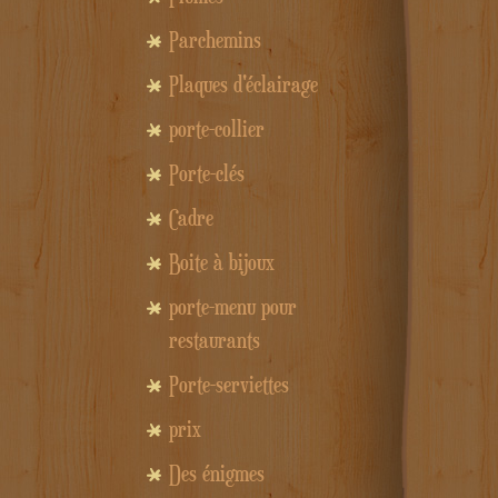
Parchemins
Plaques d'éclairage
porte-collier
Porte-clés
Cadre
Boite à bijoux
porte-menu pour
restaurants
Porte-serviettes
prix
Des énigmes