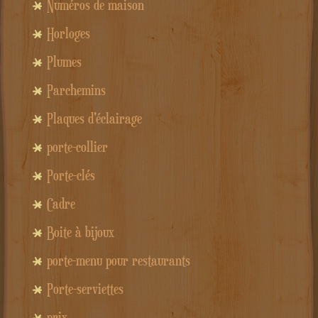
Numéros de maison
Horloges
Plumes
Parchemins
Plaques d'éclairage
porte-collier
Porte-clés
Cadre
Boite à bijoux
porte-menu pour restaurants
Porte-serviettes
prix