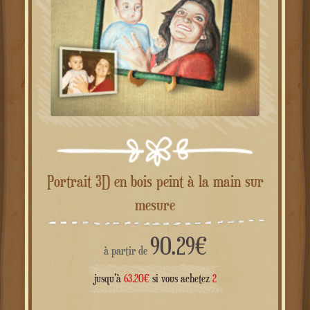
Portrait 3D en bois peint à la main sur
mesure
90.29
€
à partir de
jusqu'à
63.20
€
si vous achetez
2