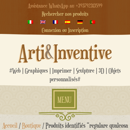
Assistance WhatsApp au +393792313599
Rechercher nos produits
Connexion ou Inscription
Arti
&
Inventive
#Web | Graphiques | Imprimer | Sculpture | 3D | Objets
personnalisés#
MENU
Aller
Accueil
/
Boutique
/ Produits identifiés “regalare qualcosa
au