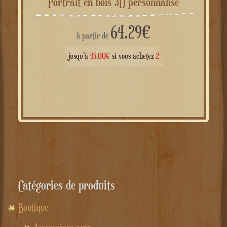
Portrait en bois 3D personnalisé
64.29
€
à partir de
jusqu'à
45.00
€
si vous achetez
2
Catégories de produits
Boutique