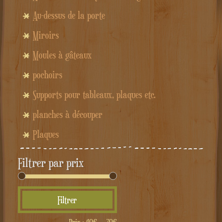
Au-dessus de la porte
Miroirs
Moules à gâteaux
pochoirs
Supports pour tableaux, plaques etc.
planches à découper
Plaques
Filtrer par prix
Prix
Prix
Filtrer
min
max