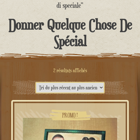
contenu
di speciale”
Donner Quelque Chose De
Spécial
Trié
2 résultats affichés
du
plus
récent
au
PROMO !
plus
ancien