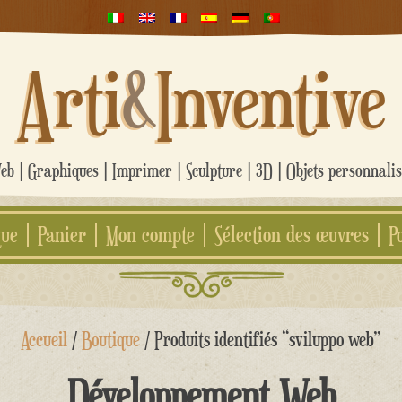
Arti
&
Inventive
b | Graphiques | Imprimer | Sculpture | 3D | Objets personnali
que
Panier
Mon compte
Sélection des œuvres
P
Accueil
/
Boutique
/ Produits identifiés “sviluppo web”
Développement Web