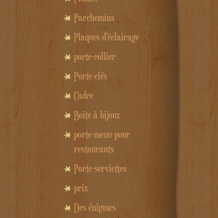
Parchemins
Plaques d'éclairage
porte-collier
Porte-clés
Cadre
Boite à bijoux
porte-menu pour
restaurants
Porte-serviettes
prix
Des énigmes