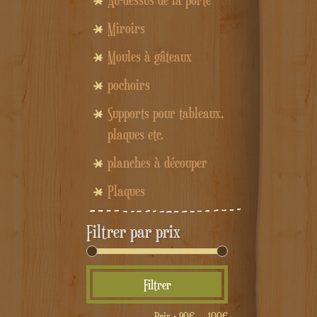
Au-dessus de la porte
Miroirs
Moules à gâteaux
pochoirs
Supports pour tableaux,
plaques etc.
planches à découper
Plaques
Filtrer par prix
Prix
Prix
Filtrer
min
max
Prix :
90€
—
100€