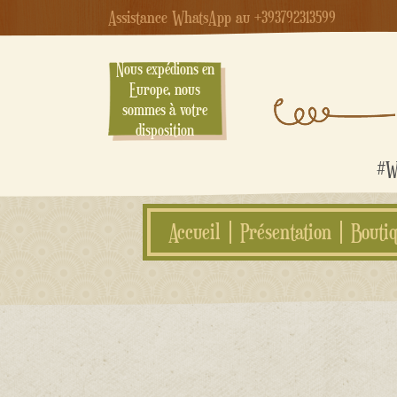
Assistance WhatsApp au +393792313599
Nous expédions en
Europe, nous
sommes à votre
disposition
#We
Accueil
Présentation
Bouti
Aller
au
contenu