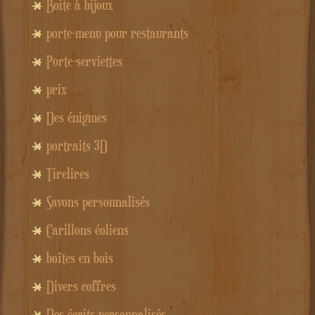
Boite à bijoux
porte-menu pour restaurants
Porte-serviettes
prix
Des énigmes
portraits 3D
Tirelires
Savons personnalisés
Carillons éoliens
boîtes en bois
Divers coffres
Des écrits personnalisés