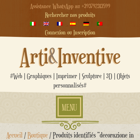
Assistance WhatsApp au +393792313599
Rechercher nos produits
Connexion ou Inscription
Arti
&
Inventive
#Web | Graphiques | Imprimer | Sculpture | 3D | Objets
personnalisés#
MENU
Aller
Accueil
/
Boutique
/ Produits identifiés “decorazione in
au