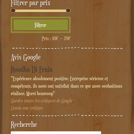
Filtrer par prix
Prix
Prix
Filtrer
min
max
Prix :
10€
—
20€
Avis Google
Rosalba Di Fraia
"Expérience absolument positive. Entreprise sérieuse et
compétente, ils nous ont satisfait dans ce que nous souhaitions
réaliser. Merci beaucoup"
Gardez toutes les critiques de Google
Lascia une critique
Recherche