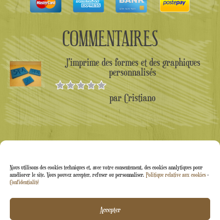
COMMENTAIRES
J'imprime des formes et des graphiques
personnalisés
par Cristiano
Note
5
sur
5
Nous utilisons des cookies techniques et, avec votre consentement, des cookies analytiques pour
améliorer le site. Vous pouvez accepter, refuser ou personnaliser.
Politique relative aux cookies
-
Confidentialité
Arti&Inventive ® 2005-2026 | Numéro de TVA :
Accepter