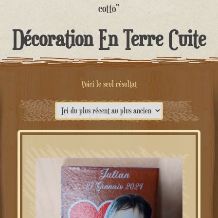
contenu
cotto”
Décoration En Terre Cuite
Voici le seul résultat