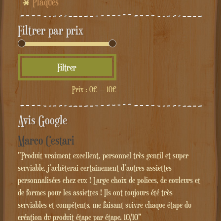
Plaques
Filtrer par prix
Prix
Prix
Filtrer
min
max
Prix :
0€
—
10€
Avis Google
Marco Cestari
"Produit vraiment excellent, personnel très gentil et super
serviable, j'achèterai certainement d'autres assiettes
personnalisées chez eux ! Large choix de polices, de couleurs et
de formes pour les assiettes ! Ils ont toujours été très
serviables et compétents, me faisant suivre chaque étape du
création du produit étape par étape. 10/10"