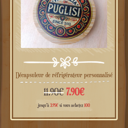
Décapsuleur de réfrigérateur personnalisé
Le
Le
11.90
€
7.90
€
prix
prix
jusqu'à
3.95
€
si vous achetez
100
initial
actuel