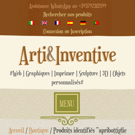
Assistance WhatsApp au +393792313599
Rechercher nos produits
Connexion ou Inscription
Arti
&
Inventive
#Web | Graphiques | Imprimer | Sculpture | 3D | Objets
personnalisés#
MENU
Aller
Accueil
/
Boutique
/ Produits identifiés “apribottiglie
au