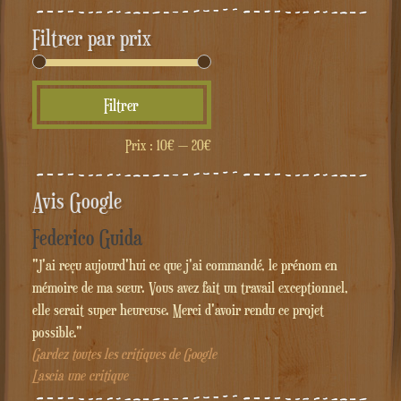
Filtrer par prix
Prix
Prix
Filtrer
min
max
Prix :
10€
—
20€
Avis Google
Federico Guida
"J'ai reçu aujourd'hui ce que j'ai commandé, le prénom en
mémoire de ma sœur. Vous avez fait un travail exceptionnel,
elle serait super heureuse. Merci d'avoir rendu ce projet
possible."
Gardez toutes les critiques de Google
Lascia une critique