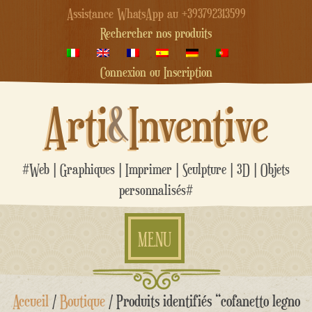
Assistance WhatsApp au +393792313599
Rechercher nos produits
Connexion ou Inscription
Arti
&
Inventive
#Web | Graphiques | Imprimer | Sculpture | 3D | Objets
personnalisés#
MENU
Aller
Accueil
/
Boutique
/ Produits identifiés “cofanetto legno
au