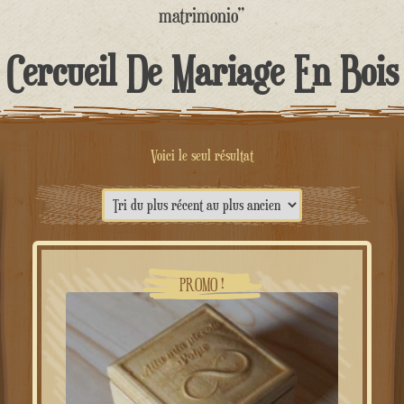
contenu
matrimonio”
Cercueil De Mariage En Bois
Voici le seul résultat
PROMO !