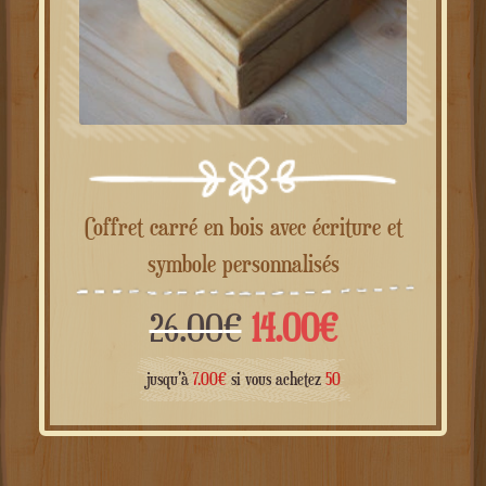
Coffret carré en bois avec écriture et
symbole personnalisés
Le
Le
26.00
€
14.00
€
prix
prix
jusqu'à
7.00
€
si vous achetez
50
initial
actuel