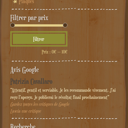
Plaques
Filtrer par prix
Prix
Prix
Filtrer
min
max
Prix :
0€
—
10€
Avis Google
Patrizia Cavallaro
"Attentif, gentil et serviable. Je les recommande vivement. J'ai
reçu l'aperçu. Je publierai le résultat final prochainement"
Gardez toutes les critiques de Google
Lascia une critique
Recherche