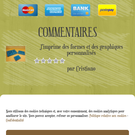
COMMENTAIRES
J'imprime des formes et des graphiques
personnalisés
par Cristiano
Note
5
sur
5
Nous utilisons des cookies techniques et, avec votre consentement, des cookies analytiques pour
améliorer le site. Vous pouvez accepter, refuser ou personnaliser.
Politique relative aux cookies
-
Confidentialité
Arti&Inventive ® 2005-2026 | Numéro de TVA :