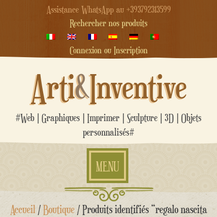
Assistance WhatsApp au +393792313599
Rechercher nos produits
Connexion ou Inscription
Arti
&
Inventive
#Web | Graphiques | Imprimer | Sculpture | 3D | Objets
personnalisés#
MENU
Aller
Accueil
/
Boutique
/ Produits identifiés “regalo nascita
au