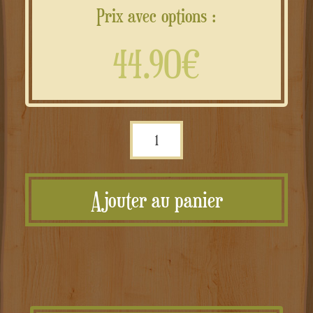
Prix avec options :
44.90€
quantité
de
Portaincenso
Ajouter au panier
in
rame
personalizzato