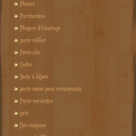
Plumes
Parchemins
Plaques d'éclairage
porte-collier
Porte-clés
Cadre
Boite à bijoux
porte-menu pour restaurants
Porte-serviettes
prix
Des énigmes