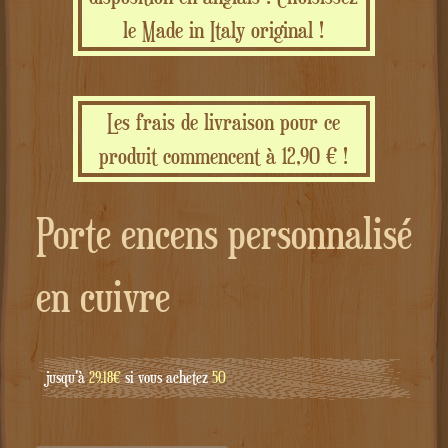
le Made in Italy original !
Les frais de livraison pour ce
produit commencent à 12,90 € !
Porte encens personnalisé
en cuivre
jusqu'à
29.18€
si vous achetez
50