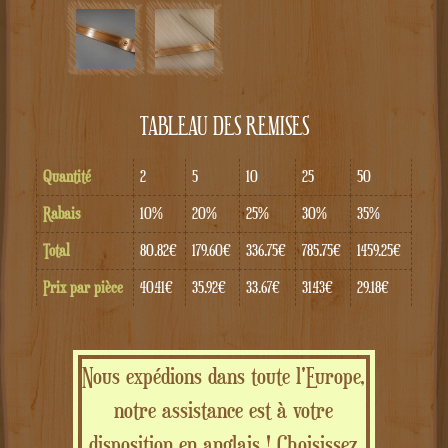
TABLEAU DES REMISES
Quantité
2
5
10
25
50
Rabais
10%
20%
25%
30%
35%
Total
80.82€
179.60€
336.75€
785.75€
1459.25€
Prix par pièce
40.41€
35.92€
33.67€
31.43€
29.18€
Nous expédions dans toute l'Europe,
notre assistance est à votre
disposition en anglais ! Choisissez