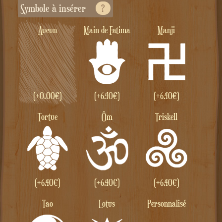
Symbole à insérer
?
Aucun
Main de Fatima
Manji
(+
0.00
€
)
(+
6.40
€
)
(+
6.40
€
)
Tortue
Ôm
Triskell
(+
6.40
€
)
(+
6.40
€
)
(+
6.40
€
)
Tao
Lotus
personnalisé