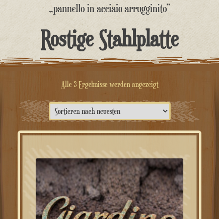
springen
„pannello in acciaio arrugginito“
Rostige Stahlplatte
Nach
Alle 3 Ergebnisse werden angezeigt
neuesten
sortiert