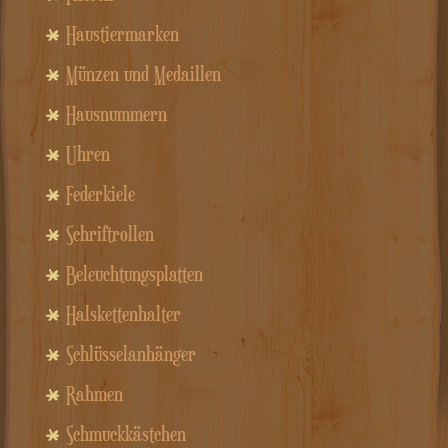
Haustiermarken
Münzen und Medaillen
Hausnummern
Uhren
Federkiele
Schriftrollen
Beleuchtungsplatten
Halskettenhalter
Schlüsselanhänger
Rahmen
Schmuckkästchen