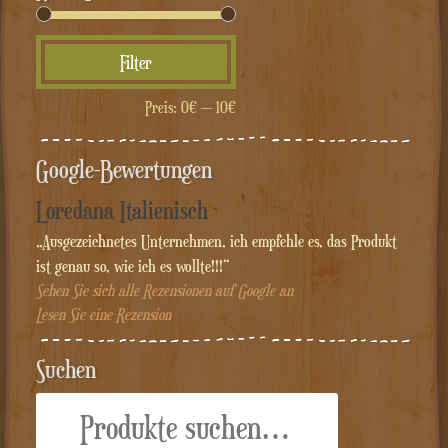
Min.
Max.
Filter
Preis
Preis
Preis:
0€
—
10€
Google-Bewertungen
Loredana Italienisch
„Ausgezeichnetes Unternehmen, ich empfehle es, das Produkt
ist genau so, wie ich es wollte!!!“
Sehen Sie sich alle Rezensionen auf Google an
Lesen Sie eine Rezension
Suchen
Suche
nach: