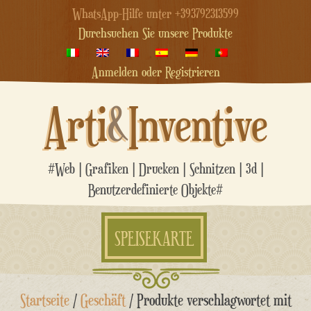
WhatsApp-Hilfe unter +393792313599
Durchsuchen Sie unsere Produkte
Anmelden oder Registrieren
Arti
&
Inventive
#Web | Grafiken | Drucken | Schnitzen | 3d |
Benutzerdefinierte Objekte#
SPEISEKARTE
Zum
Startseite
/
Geschäft
/ Produkte verschlagwortet mit
Inhalt