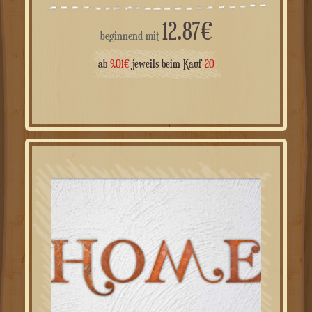
12.87
€
beginnend mit
ab
9.01
€
jeweils beim Kauf
20