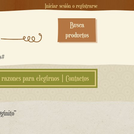
Iniciar sesión o registrarse
Busca
productos
os#
 razones para elegirnos
Contactos
gginito”