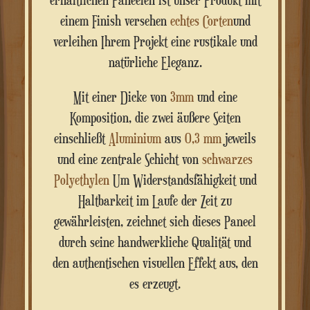
erhältlichen Paneelen ist unser Produkt mit
einem Finish versehen
echtes Corten
und
verleihen Ihrem Projekt eine rustikale und
natürliche Eleganz.
Mit einer Dicke von
3mm
und eine
Komposition, die zwei äußere Seiten
einschließt
Aluminium
aus
0,3 mm
jeweils
und eine zentrale Schicht von
schwarzes
Polyethylen
Um Widerstandsfähigkeit und
Haltbarkeit im Laufe der Zeit zu
gewährleisten, zeichnet sich dieses Paneel
durch seine handwerkliche Qualität und
den authentischen visuellen Effekt aus, den
es erzeugt.