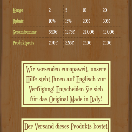
Menge
2
5
10
20
Rabatt
10%
15%
20%
30%
Gesamtsumme
5.40€
12.75€
24.00€
42.00€
Produktpreis
2.70€
2.55€
2.40€
2.10€
Wir versenden europaweit, unsere
Hilfe steht Ihnen auf Englisch zur
Verfügung! Entscheiden Sie sich
für das Original Made in Italy!
Der Versand dieses Produkts kostet