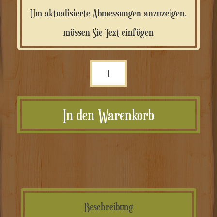
Um aktualisierte Abmessungen anzuzeigen,
müssen Sie Text einfügen
Scritta
personalizzata
in
In den Warenkorb
corten
composito
Menge
Beschreibung