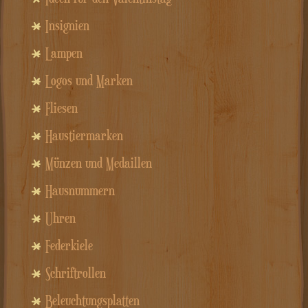
Insignien
Lampen
Logos und Marken
Fliesen
Haustiermarken
Münzen und Medaillen
Hausnummern
Uhren
Federkiele
Schriftrollen
Beleuchtungsplatten