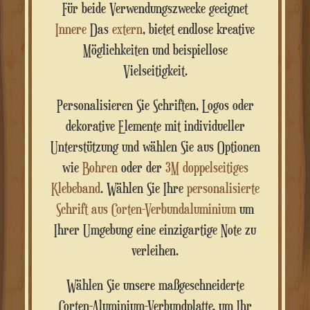
Für beide Verwendungszwecke geeignet
Innere
Das
extern
, bietet endlose kreative
Möglichkeiten und beispiellose
Vielseitigkeit.
Personalisieren Sie Schriften, Logos oder
dekorative Elemente mit individueller
Unterstützung und wählen Sie aus Optionen
wie
Bohren
oder der
3M doppelseitiges
Klebeband
. Wählen Sie Ihre
personalisierte
Schrift aus Corten-Verbundaluminium
um
Ihrer Umgebung eine einzigartige Note zu
verleihen.
Wählen Sie unsere maßgeschneiderte
Corten-Aluminium-Verbundplatte, um Ihr