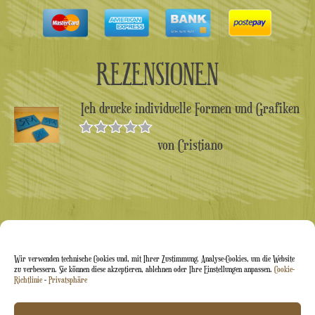
REZENSIONEN
Ich drucke individuelle Formen und Grafiken
von Cristiano
Bewertet
mit
5
von 5
Wir verwenden technische Cookies und, mit Ihrer Zustimmung, Analyse-Cookies, um die Website
zu verbessern. Sie können diese akzeptieren, ablehnen oder Ihre Einstellungen anpassen.
Cookie-
Richtlinie
-
Privatsphäre
Arti&Inventive ® 2005–2026 | USt-IdNr. 05070120877 |