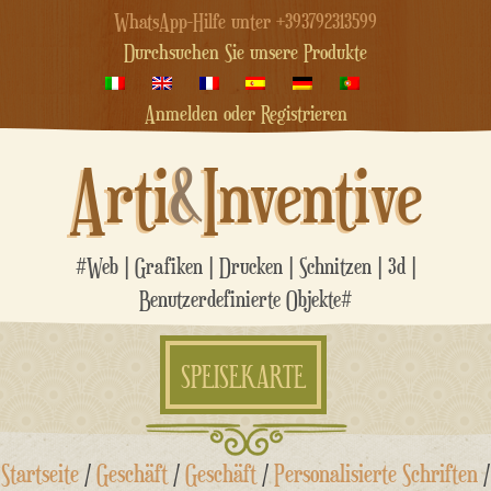
WhatsApp-Hilfe unter +393792313599
Durchsuchen Sie unsere Produkte
Anmelden oder Registrieren
Arti
&
Inventive
#Web | Grafiken | Drucken | Schnitzen | 3d |
Benutzerdefinierte Objekte#
SPEISEKARTE
Zum
Startseite
/
Geschäft
/
Geschäft
/
Personalisierte Schriften
/
Inhalt