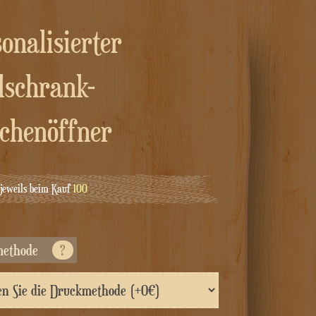
lschrank-
schenöffner
jeweils beim Kauf
100
methode
?