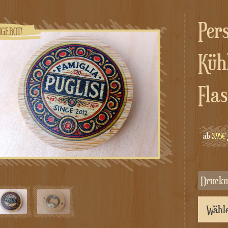
Personalisierter
NGEBOT!
Küh
Fla
ab
3.95€
Druck