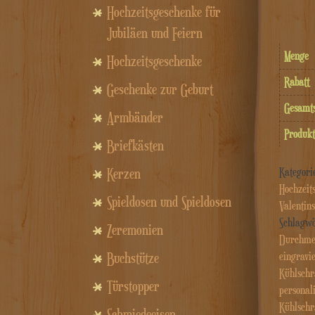
Hochzeitsgeschenke für
Jubiläen und Feiern
Menge
Hochzeitsgeschenke
Rabatt
Geschenke zur Geburt
Gesam
Armbänder
Produkt
Briefkästen
Kategori
Kerzen
Hochzeit
Spieldosen und Spieldosen
Valentins
Schlagw
Zeremonien
Durchme
eingrav
Buchstütze
Kühlschr
Türstopper
personal
Kühlschr
Schmiedeeisen