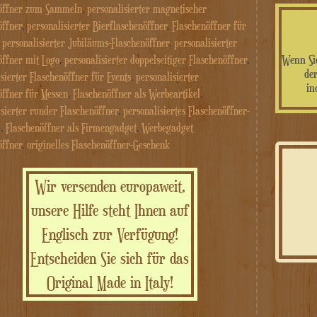
nöffner zum Sammeln
,
personalisierter magnetischer
öffner
,
personalisierter Bierflaschenöffner
,
Flaschenöffner für
,
personalisierter Jubiläums-Flaschenöffner
,
personalisierter
Wenn Sie
öffner mit Logo
,
personalisierter doppelseitiger Flaschenöffner
,
der
sierter Flaschenöffner für Events
,
personalisierter
in
öffner für Messen
,
Flaschenöffner als Werbeartikel
,
isierter runder Flaschenöffner
,
personalisiertes Flaschenöffner-
k
,
Flaschenöffner als Firmengadget
,
Werbegadget
öffner
,
originelles Flaschenöffner-Geschenk
Wir versenden europaweit,
unsere Hilfe steht Ihnen auf
Englisch zur Verfügung!
Entscheiden Sie sich für das
Original Made in Italy!