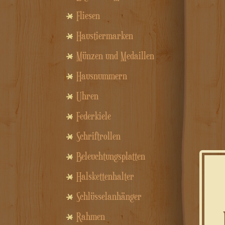
Fliesen
Haustiermarken
Münzen und Medaillen
Hausnummern
Uhren
Federkiele
Schriftrollen
Beleuchtungsplatten
Halskettenhalter
Schlüsselanhänger
Rahmen