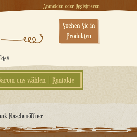
Anmelden oder Registrieren
Suchen Sie in
Produkten
ekte#
arum uns wählen
Kontakte
ank-Flaschenöffner