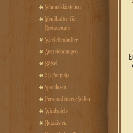
Schmuckkästchen
Menühalter für
Restaurants
Serviettenhalter
Auszeichnungen
Rätsel
3D-Porträts
Spardosen
Personalisierte Seifen
Windspiele
Holzkisten