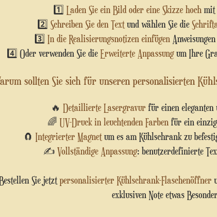
1️⃣
Laden Sie ein Bild oder eine Skizze hoch
mit 
2️⃣
Schreiben Sie den Text
und wählen Sie die
Schrift
3️⃣
In die Realisierungsnotizen einfügen
Anweisungen 
4️⃣ Oder verwenden Sie die
Erweiterte Anpassung
um Ihre Graf
arum sollten Sie sich für unseren personalisierten Küh
🔥
Detaillierte Lasergravur
für einen eleganten 
🌈
UV-Druck in leuchtenden Farben
für ein einzig
🧲
Integrierter Magnet
um es am Kühlschrank zu befesti
✍️
Vollständige Anpassung
: benutzerdefinierte Tex
Bestellen Sie jetzt
personalisierter Kühlschrank-Flaschenöffner
u
exklusiven Note etwas Besonde