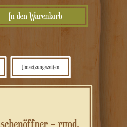
frigo
In den Warenkorb
personalizzato
Menge
Umsetzungszeiten
aschenöffner – rund,