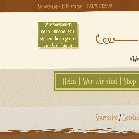
WhatsApp-Hilfe unter +393792313599
Wir versenden
nach Europa, wir
stehen Ihnen gerne
zur Verfügung
#Web
Heim
Wer wir sind
Shop
Zum
Startseite
/
Geschä
Inhalt
springen