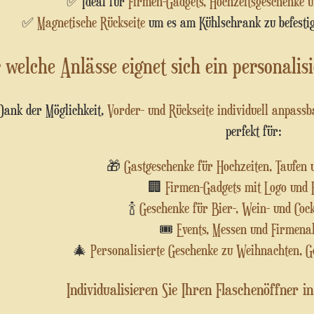
✅ Ideal für
Firmen-Gadgets, Hochzeitsgeschenke u
✅
Magnetische Rückseite
um es am Kühlschrank zu befestig
 welche Anlässe eignet sich ein personalis
Dank der Möglichkeit,
Vorder- und Rückseite individuell anpassb
perfekt für:
🎁
Gastgeschenke für Hochzeiten, Taufe
🏢
Firmen-Gadgets mit Logo und 
🍾
Geschenke für Bier-, Wein- und Cock
🎟️
Events, Messen und Firmena
🎄
Personalisierte Geschenke zu Weihnachten, G
Individualisieren Sie Ihren Flaschenöffner i