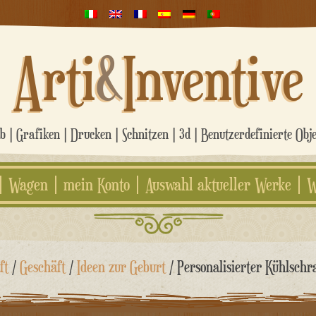
Arti
&
Inventive
 | Grafiken | Drucken | Schnitzen | 3d | Benutzerdefinierte Obj
Wagen
mein Konto
Auswahl aktueller Werke
W
ft
/
Geschäft
/
Ideen zur Geburt
/ Personalisierter Kühlschr