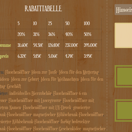
RABATTTABELLE
Hinwe
5
10
25
50
100
20%
31%
36%
40%
50%
tsumme
31.60€
54.51€
126.40€
237.00€
395.00€
preis
6.32€
5.45€
5.06€
4.74€
3.95€
en:
Flaschenöffner
,
Ideen zur Taufe
,
Ideen für den Muttertag
,
sideen
,
Ideen zur Geburt
,
Ideen für Weihnachten
,
Ideen für den
tag
,
Geschäft
örter:
individuelles Bierzubehör
,
Flaschenöffner 6 cm
sser
,
Flaschenöffner mit Lasergravur
,
Flaschenöffner mit
iertem Namen
,
Flaschenöffner mit UV-Druck
,
gravierter
ank-Flaschenöffner
,
magnetischer Kühlschrank-Flaschenöffner
,
isierter Kühlschrank-Flaschenöffner
,
farbig bedruckter
ank-Flaschenöffner
,
Flaschenöffner Geschenkidee
,
magnetischer