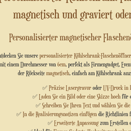
magnetisch und graviert oder
Personalisierter magnetischer Flaschen
Entdecken Sie unsere
personalisierter Kühlschrank-Flaschenöffner
mit einem Durchmesser von
6cm
, perfekt als Firmengadget, Eve
der Rückseite
magnetisch
, einfach am Kühlschrank anz
✅
Präzise Lasergravur
oder
UV-Druck in 
✅
Laden Sie ein Bild oder eine Skizze hoch
für e
✅
Schreiben Sie Ihren Text und wählen Sie die
✅
In die Realisierungsnotizen einfügen
die Richtlinien 
✅
Erweiterte Anpassung
zum Erstellen 