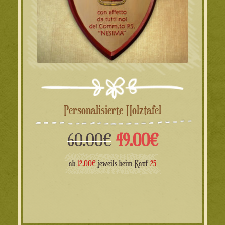
Personalisierte Holztafel
Ursprünglicher
Aktueller
60.00
€
49.00
€
Preis
Preis
ab
12.00€
jeweils beim Kauf
25
war:
ist:
60.00€
49.00€.