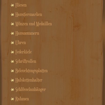
Fliesen
Haustiermarken
Münzen und Medaillen
Hausnummern
Uhren
Federkiele
Schriftrollen
Beleuchtungsplatten
Halskettenhalter
Schlüsselanhänger
Rahmen