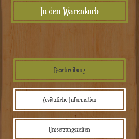
In den Warenkorb
stampa
personalizzata
Menge
Beschreibung
Zusätzliche Information
Umsetzungszeiten