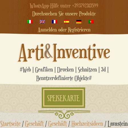
WhatsApp-Hilfe unter +393792313599
Durchsuchen Sie unsere Produkte
Anmelden oder Registrieren
Arti
&
Inventive
#Web | Grafiken | Drucken | Schnitzen | 3d |
Benutzerdefinierte Objekte#
SPEISEKARTE
Zum
Startseite
/
Geschäft
/
Geschäft
/
Hochzeitsideen
/ Lavastein
Inhalt