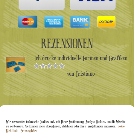
REZENSIONEN
Ich drucke individuelle Formen und Grafiken
von Cristiano
Bewertet
mit
5
von 5
Wir verwenden technische Cookies und, mit Ihrer Zustimmung, Analyse-Cookies, um die Website
zu verbessern. Sie können diese akzeptieren, ablehnen oder Ihre Einstellungen anpassen.
Cookie-
Richtlinie
-
Privatsphäre