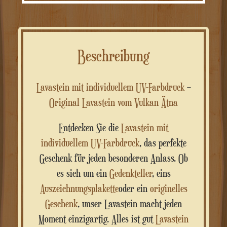
Beschreibung
Lavastein mit individuellem UV-Farbdruck
–
Original Lavastein vom Vulkan Ätna
Entdecken Sie die
Lavastein mit
individuellem UV-Farbdruck
, das perfekte
Geschenk für jeden besonderen Anlass. Ob
es sich um ein
Gedenkteller
, eins
Auszeichnungsplakette
oder ein
originelles
Geschenk
, unser Lavastein macht jeden
Moment einzigartig. Alles ist gut
Lavastein