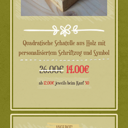
Quadratische Schatulle aus Holz mit
personalisiertem Schriftzug und Symbol
Ursprünglicher
Aktueller
26.00
€
14.00
€
Preis
Preis
ab
12.00€
jeweils beim Kauf
50
war:
ist:
26.00€
14.00€.
ANGEBOT!