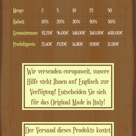
Menge
2
5
10
25
50
Rabatt
10%
20%
30%
40%
50%
Gesamtsumme
43.20€
96.00€
168.00€
360.00€
600.00€
Produktpreis
21.60€
19.20€
16.80€
14.40€
12.00€
Wir versenden europaweit, unsere
Hilfe steht Ihnen auf Englisch zur
Verfügung! Entscheiden Sie sich
für das Original Made in Italy!
Der Versand dieses Produkts kostet