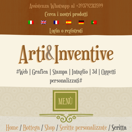
Assistenza Whatsapp al +393792313599
Cerca i nostri prodotti
Login o registrati
Arti
&
Inventive
#Web | Grafica | Stampa | Intaglio | 3d | Oggetti
personalizzati#
MENÙ
Salta
Home
/
Bottega
/
Shop
/
Scritte personalizzate
/ Scritta
al