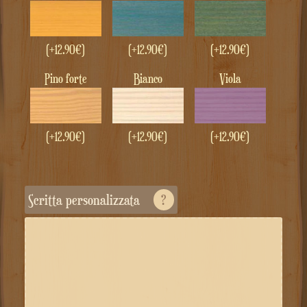
(+
12.90
€
)
(+
12.90
€
)
(+
12.90
€
)
Pino forte
Bianco
Viola
(+
12.90
€
)
(+
12.90
€
)
(+
12.90
€
)
Scritta personalizzata
?