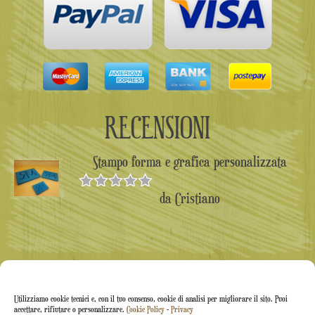
RECENSIONI
Stampo forma e grafica personalizzata
da Cristiano
Valutato
5
su 5
Utilizziamo cookie tecnici e, con il tuo consenso, cookie di analisi per migliorare il sito. Puoi
accettare, rifiutare o personalizzare.
Cookie Policy
-
Privacy