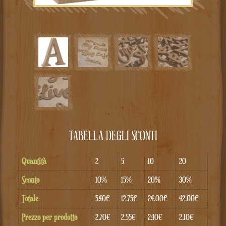
TABELLA DEGLI SCONTI
Quantità
2
5
10
20
Sconto
10%
15%
20%
30%
Totale
5.40€
12.75€
24.00€
42.00€
Prezzo per prodotto
2.70€
2.55€
2.40€
2.10€