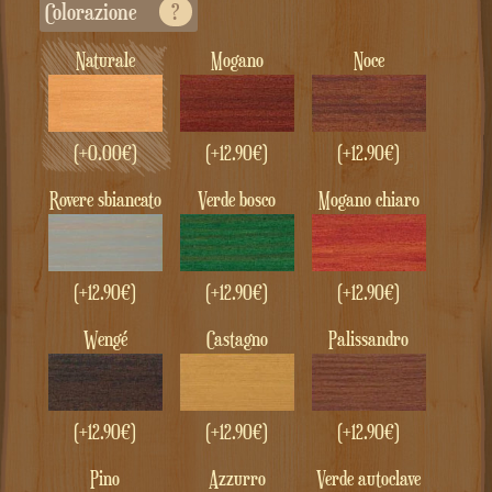
Colorazione
?
Naturale
Mogano
Noce
(+
0.00
€
)
(+
12.90
€
)
(+
12.90
€
)
Rovere sbiancato
Verde bosco
Mogano chiaro
(+
12.90
€
)
(+
12.90
€
)
(+
12.90
€
)
Wengé
Castagno
Palissandro
(+
12.90
€
)
(+
12.90
€
)
(+
12.90
€
)
Pino
Azzurro
Verde autoclave