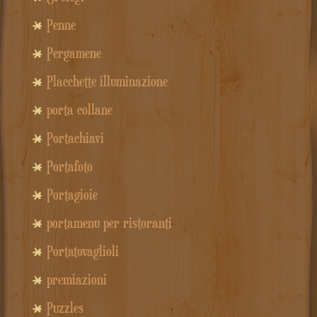
Penne
Pergamene
Placchette illuminazione
porta collane
Portachiavi
Portafoto
Portagioie
portamenu per ristoranti
Portatovaglioli
premiazioni
Puzzles