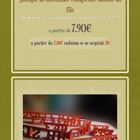
file
7.90
€
a partire da
a partire da
2.10€
cadauno se ne acquisti
20