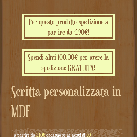
Per questo prodotto spedizione a
partire da 4.90€!
Spendi altri 100.00€ per avere la
spedizione GRATUITA!
Scritta personalizzata in
MDF
a partire da
2.10€
cadauno se ne acquisti
20