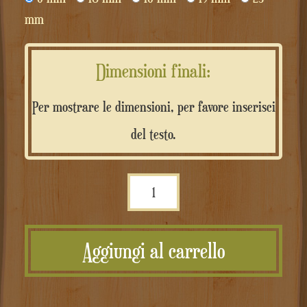
mm
Dimensioni finali:
Per mostrare le dimensioni, per favore inserisci
del testo.
Scritta
personalizzata
in
Aggiungi al carrello
MDF
quantità