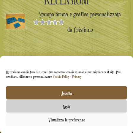
Stampo forma e grafica personalizzata
da Cristiano
Valutato
5
su 5
Utilizziamo cookie tecnici e, con il tuo consenso, cookie di analisi per migliorare il sito. Puoi
accettare, rifiutare o personalizzare.
Cookie Policy
-
Privacy
Accetta
Arti&Inventive ® 2005-2026 | P.iva 05070120877 |
Nega
Azienda iscritta all'albo artigiani CT-711169 | Rea CT-
Contattaci
Visualizza le preferenze
426037
Open