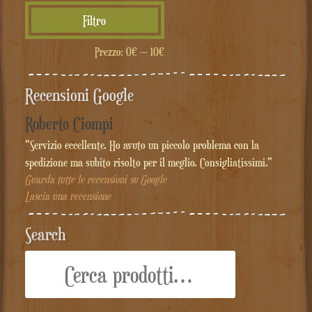
Prezzo
Prezzo
Filtro
Min
Max
Prezzo:
0€
—
10€
Recensioni Google
Roberto Ciompi
"Servizio eccellente. Ho avuto un piccolo problema con la
spedizione ma subito risolto per il meglio. Consigliatissimi."
Guarda tutte le recensioni su Google
Lascia una recensione
Search
Cerca: