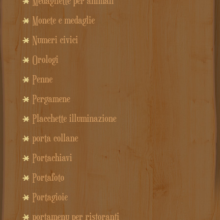
Medagliette per animali
Monete e medaglie
Numeri civici
Orologi
Penne
Pergamene
Placchette illuminazione
porta collane
Portachiavi
Portafoto
Portagioie
portamenu per ristoranti