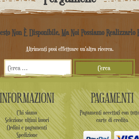
iesto Non È Disponibile, Ma Noi Possiamo Realizzarlo 
Altrimenti puoi effettuare un'altra ricerca.
Ricerca
per:
INFORMAZIONI
PAGAMENTI
Chi siamo
Pagamenti accettati con tutte
Selezione ultimi lavori
carte di credito.
Ordini e pagamenti
Spedizione