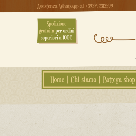
Assistenza Whatsapp al +393792313599
Spedizione
gratuita
per ordini
superiori a 100€
Home
Chi siamo
Bottega shop
Salta
al
contenuto