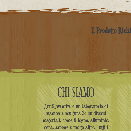
Il Prodotto Rich
CHI SIAMO
Arti&Inventive è un laboratorio di
stampa e scultura 3d su diversi
materiali, come il legno, alluminio,
cera, sapone e molto altro. Tutti i