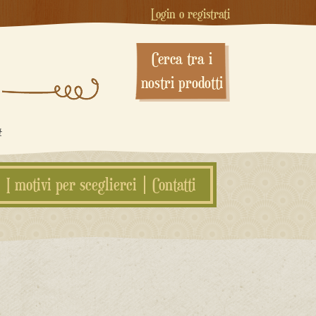
Login o registrati
Cerca tra i
nostri prodotti
#
I motivi per sceglierci
Contatti