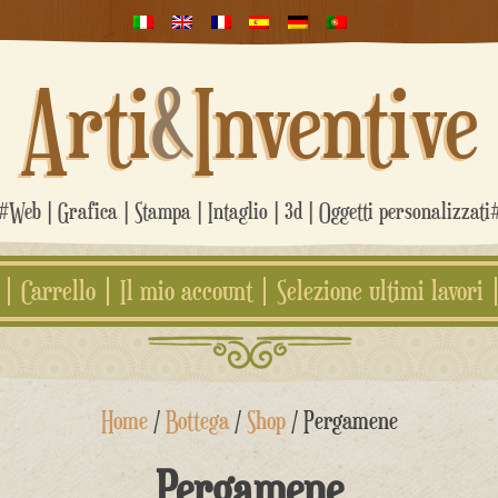
Arti
&
Inventive
#Web | Grafica | Stampa | Intaglio | 3d | Oggetti personalizzati
Carrello
Il mio account
Selezione ultimi lavori
Home
/
Bottega
/
Shop
/ Pergamene
Pergamene