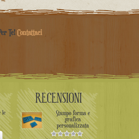
Per Te!
Contattaci
RECENSIONI
 le
Stampo forma e
grafica
personalizzata