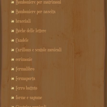
Bomboniere per matrimoni
Bomboniere per nascita
bracciali
Buche delle lettere
Candele
Carillons e scatole musicali
cerimonie
Fermalibro
Fermaporta
Ferro battuto
forme e sagome
Giostrine musicali