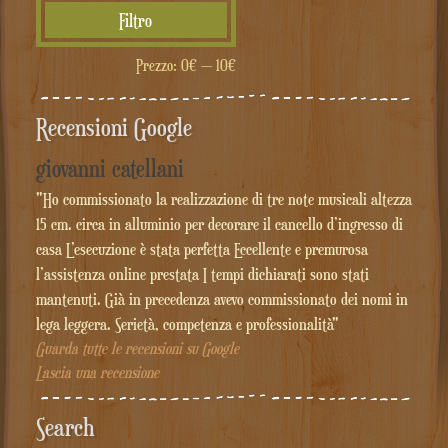
Prezzo
Prezzo
Filtro
Min
Max
Prezzo:
0€
—
10€
Recensioni Google
giovanni catellani
"Ho commissionato la realizzazione di tre note musicali altezza
15 cm. circa in alluminio per decorare il cancello d’ingresso di
casa L’esecuzione è stata perfetta Eccellente e premurosa
l’assistenza online prestata I tempi dichiarati sono stati
mantenuti. Già in precedenza avevo commissionato dei nomi in
lega leggera. Serietà, competenza e professionalità"
Guarda tutte le recensioni su Google
Lascia una recensione
Search