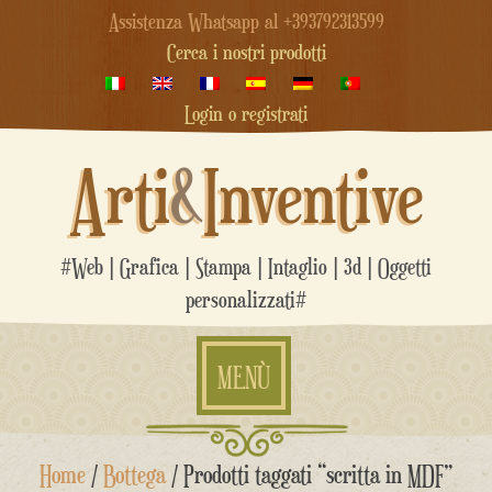
Assistenza Whatsapp al +393792313599
Cerca i nostri prodotti
Login o registrati
Arti
&
Inventive
#Web | Grafica | Stampa | Intaglio | 3d | Oggetti
personalizzati#
MENÙ
Salta
Home
/
Bottega
/ Prodotti taggati “scritta in MDF”
al