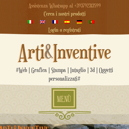
Assistenza Whatsapp al +393792313599
Cerca i nostri prodotti
Login o registrati
Arti
&
Inventive
#Web | Grafica | Stampa | Intaglio | 3d | Oggetti
personalizzati#
MENÙ
Salta
al