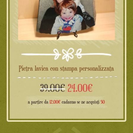
Pietra lavica con stampa personalizzata
Il
Il
39.00
€
24.00
€
prezzo
prezzo
a partire da
12.00
€
cadauno se ne acquisti
50
originale
attuale