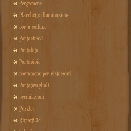
Pergamene
Placchette illuminazione
porta collane
Portachiavi
Portafoto
Portagioie
portamenu per ristoranti
Portatovaglioli
premiazioni
Puzzles
Ritratti 3d