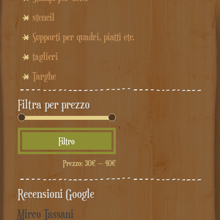
stencil
Supporti per quadri, piatti etc.
taglieri
Targhe
Filtra per prezzo
Prezzo
Prezzo
Filtro
Min
Max
Prezzo:
30€
—
40€
Recensioni Google
Mirco Tassani