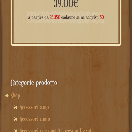
39.00
€
a partire da
25.35
€
cadauno se ne acquisti
50
Categorie prodotto
Shop
Accessori auto
Accessori moto
Accessori per oggetti personalizzati