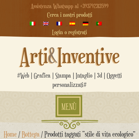
Assistenza Whatsapp al +393792313599
Cerca i nostri prodotti
Login o registrati
Arti
&
Inventive
#Web | Grafica | Stampa | Intaglio | 3d | Oggetti
personalizzati#
MENÙ
Salta
Home
/
Bottega
/ Prodotti taggati “stile di vita ecologico”
al