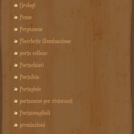
Orologi
Penne
Pergamene
Placchette illuminazione
porta collane
Portachiavi
Portafoto
Portagioie
portamenu per ristoranti
Portatovaglioli
premiazioni