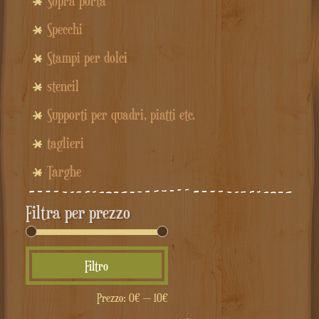
Sopra porta
Specchi
Stampi per dolci
stencil
Supporti per quadri, piatti etc.
taglieri
Targhe
Filtra per prezzo
Prezzo
Prezzo
Filtro
Min
Max
Prezzo:
0€
—
10€