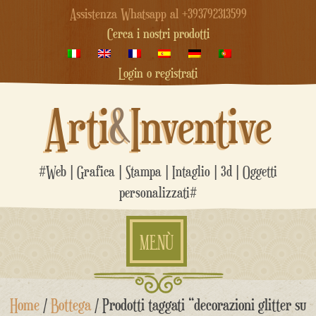
Assistenza Whatsapp al +393792313599
Cerca i nostri prodotti
Login o registrati
Arti
&
Inventive
#Web | Grafica | Stampa | Intaglio | 3d | Oggetti
personalizzati#
MENÙ
Salta
Home
/
Bottega
/ Prodotti taggati “decorazioni glitter su
al