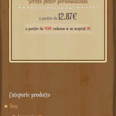
Scritta glitter personalizzata
12.87
€
a partire da
a partire da
9.01
€
cadauno se ne acquisti
20
Categorie prodotto
Shop