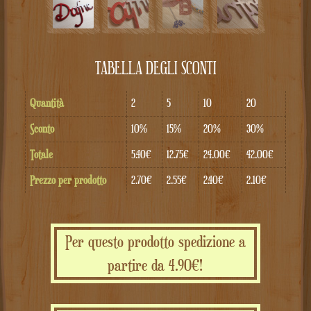
TABELLA DEGLI SCONTI
Quantità
2
5
10
20
Sconto
10%
15%
20%
30%
Totale
5.40€
12.75€
24.00€
42.00€
Prezzo per prodotto
2.70€
2.55€
2.40€
2.10€
Per questo prodotto spedizione a
partire da 4.90€!