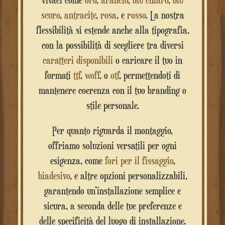
vivaci come
oro
,
arancio
,
blu chiaro
,
blu
scuro
,
antracite
,
rosa
, e
rosso
. La nostra
flessibilità si estende anche alla tipografia,
con la possibilità di scegliere tra diversi
caratteri disponibili
o caricare il tuo in
formati
ttf
,
woff
, o
otf
, permettendoti di
mantenere coerenza con il tuo branding o
stile personale.
Per quanto riguarda il montaggio,
offriamo soluzioni versatili per ogni
esigenza, come
fori per il fissaggio
,
biadesivo
, e altre opzioni personalizzabili,
garantendo un’installazione semplice e
sicura, a seconda delle tue preferenze e
delle specificità del luogo di installazione.