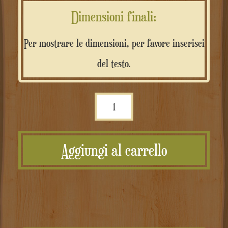
Dimensioni finali:
Per mostrare le dimensioni, per favore inserisci
del testo.
Scritta
glitter
personalizzata
Aggiungi al carrello
quantità