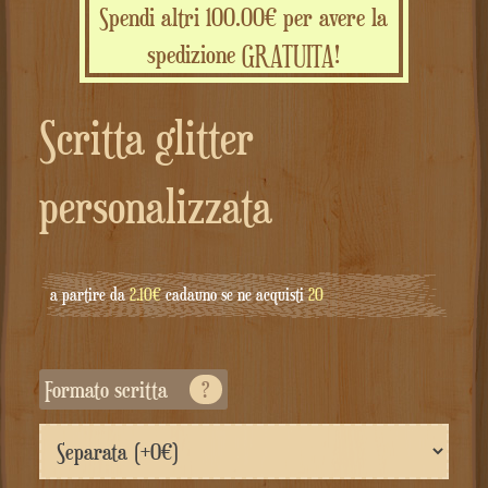
Spendi altri 100.00€ per avere la
spedizione GRATUITA!
Scritta glitter
personalizzata
a partire da
2.10€
cadauno se ne acquisti
20
Formato scritta
?