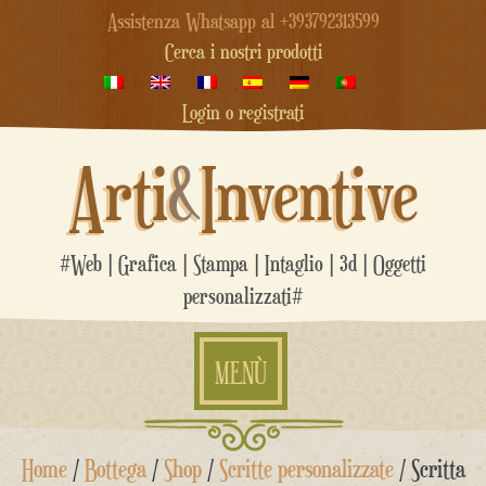
Assistenza Whatsapp al +393792313599
Cerca i nostri prodotti
Login o registrati
Arti
&
Inventive
#Web | Grafica | Stampa | Intaglio | 3d | Oggetti
personalizzati#
MENÙ
Salta
Home
/
Bottega
/
Shop
/
Scritte personalizzate
/ Scritta
al