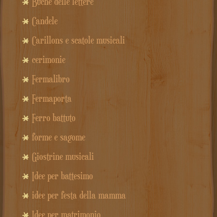
Buche delle lettere
Candele
Carillons e scatole musicali
cerimonie
Fermalibro
Fermaporta
Ferro battuto
forme e sagome
Giostrine musicali
Idee per battesimo
idee per festa della mamma
Idee per matrimonio