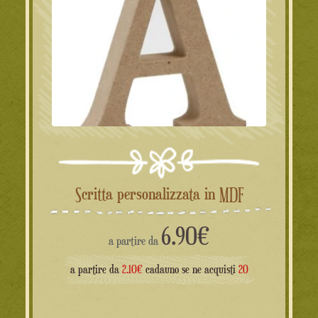
Scritta personalizzata in MDF
6.90
€
a partire da
a partire da
2.10€
cadauno se ne acquisti
20