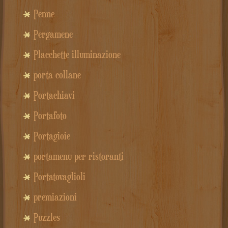
Penne
Pergamene
Placchette illuminazione
porta collane
Portachiavi
Portafoto
Portagioie
portamenu per ristoranti
Portatovaglioli
premiazioni
Puzzles