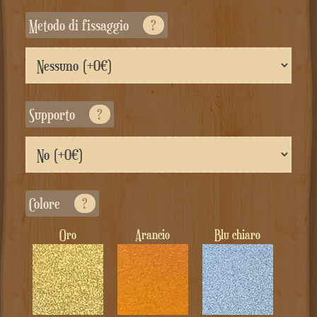
Metodo di fissaggio
?
Supporto
?
Colore
?
Oro
Arancio
Blu chiaro