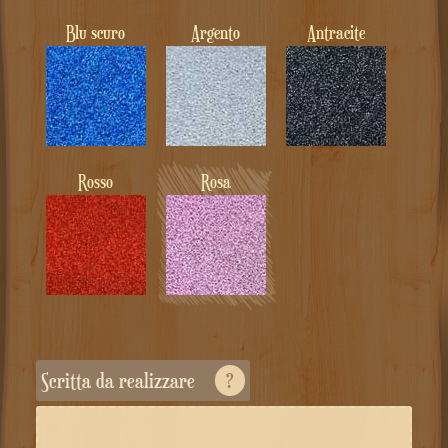
Blu scuro
Argento
Antracite
Rosso
Rosa
Scritta da realizzare
?