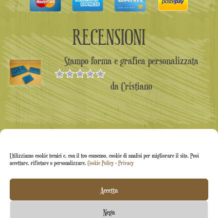
RECENSIONI
Stampo forma e grafica personalizzata
da Cristiano
Valutato
5
su 5
Utilizziamo cookie tecnici e, con il tuo consenso, cookie di analisi per migliorare il sito. Puoi
accettare, rifiutare o personalizzare.
Cookie Policy
-
Privacy
Accetta
Arti&Inventive ® 2005-2026 | P.iva 05070120877 |
Nega