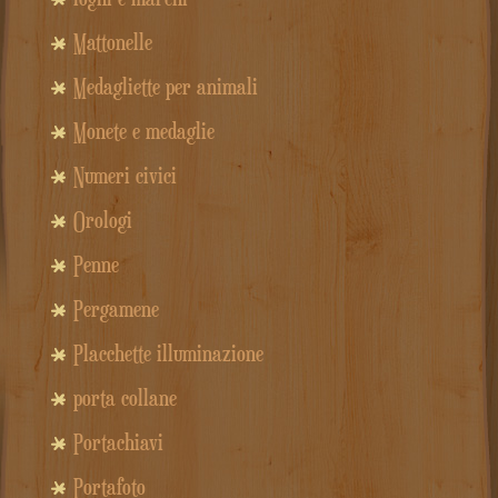
Mattonelle
Medagliette per animali
Monete e medaglie
Numeri civici
Orologi
Penne
Pergamene
Placchette illuminazione
porta collane
Portachiavi
Portafoto