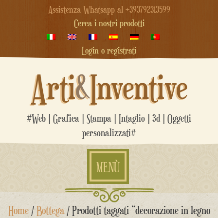
Assistenza Whatsapp al +393792313599
Cerca i nostri prodotti
Login o registrati
Arti
&
Inventive
#Web | Grafica | Stampa | Intaglio | 3d | Oggetti
personalizzati#
MENÙ
Salta
Home
/
Bottega
/ Prodotti taggati “decorazione in legno
al