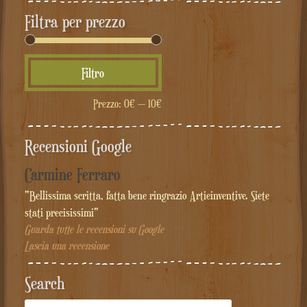
Filtra per prezzo
Prezzo
Prezzo
Filtro
Min
Max
Prezzo:
0€
—
10€
Recensioni Google
Carmine Ferraro
"Bellissima scritta, fatta bene ringrazio Artieinventive. Siete
stati precisissimi"
Guarda tutte le recensioni su Google
Lascia una recensione
Search
Cerca: