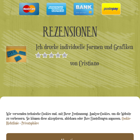
REZENSIONEN
Ich drucke individuelle Formen und Grafiken
von Cristiano
Bewertet
mit
5
von 5
Wir verwenden technische Cookies und, mit Ihrer Zustimmung, Analyse-Cookies, um die Website
zu verbessern. Sie können diese akzeptieren, ablehnen oder Ihre Einstellungen anpassen.
Cookie-
Richtlinie
-
Privatsphäre
Arti&Inventive ® 2005–2026 | USt-IdNr. 05070120877 |