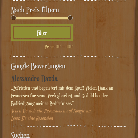
Nach Preis filtern
Min.
Max.
Filter
Preis
Preis
Preis:
0€
—
10€
Google-Bewertungen
Alessandro Dauda
„Zufrieden und begeistert mit dem Kauf! Vielen Dank an
Francesco für seine Verfügbarkeit und Geduld bei der
Befriedigung meiner Bedürfnisse.“
Sehen Sie sich alle Rezensionen auf Google an
Lesen Sie eine Rezension
Suchen