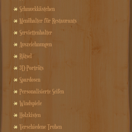
Schmuckkästchen
Menühalter für Restaurants
Serviettenhalter
Auszeichnungen
Rätsel
3D-Porträts
Spardosen
Personalisierte Seifen
Windspiele
Holzkisten
Verschiedene Truhen