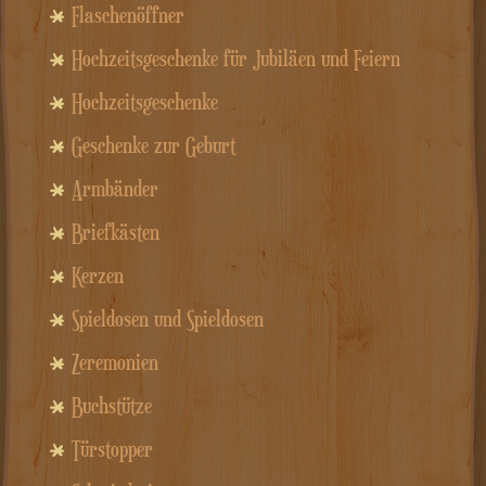
Flaschenöffner
Hochzeitsgeschenke für Jubiläen und Feiern
Hochzeitsgeschenke
Geschenke zur Geburt
Armbänder
Briefkästen
Kerzen
Spieldosen und Spieldosen
Zeremonien
Buchstütze
Türstopper