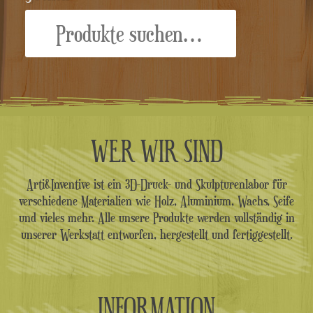
Suche
nach:
WER WIR SIND
Arti&Inventive ist ein 3D-Druck- und Skulpturenlabor für
verschiedene Materialien wie Holz, Aluminium, Wachs, Seife
und vieles mehr. Alle unsere Produkte werden vollständig in
unserer Werkstatt entworfen, hergestellt und fertiggestellt.
INFORMATION