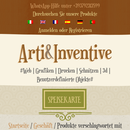
WhatsApp-Hilfe unter +393792313599
Durchsuchen Sie unsere Produkte
Anmelden oder Registrieren
Arti
&
Inventive
#Web | Grafiken | Drucken | Schnitzen | 3d |
Benutzerdefinierte Objekte#
SPEISEKARTE
Zum
Startseite
/
Geschäft
/ Produkte verschlagwortet mit
Inhalt