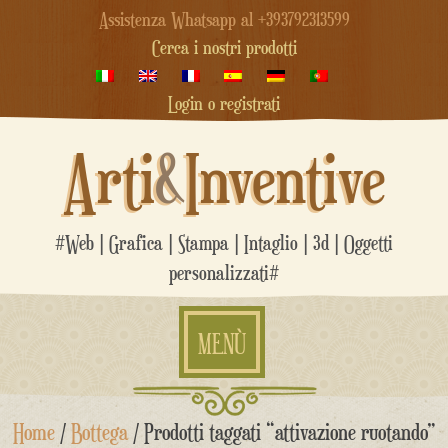
Assistenza Whatsapp al +393792313599
Cerca i nostri prodotti
Login o registrati
Arti
&
Inventive
#Web | Grafica | Stampa | Intaglio | 3d | Oggetti
personalizzati#
MENÙ
Salta
Home
/
Bottega
/ Prodotti taggati “attivazione ruotando”
al