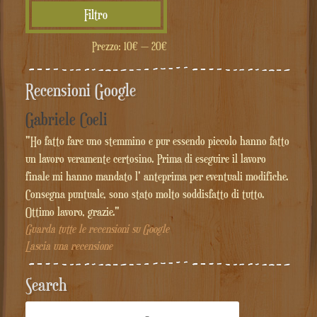
Prezzo
Prezzo
Filtro
Min
Max
Prezzo:
10€
—
20€
Recensioni Google
Gabriele Coeli
"Ho fatto fare uno stemmino e pur essendo piccolo hanno fatto
un lavoro veramente certosino. Prima di eseguire il lavoro
finale mi hanno mandato l' anteprima per eventuali modifiche.
Consegna puntuale, sono stato molto soddisfatto di tutto.
Ottimo lavoro, grazie."
Guarda tutte le recensioni su Google
Lascia una recensione
Search
Cerca: