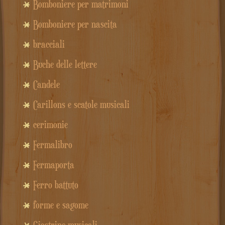
Bomboniere per matrimoni
Bomboniere per nascita
bracciali
Buche delle lettere
Candele
Carillons e scatole musicali
cerimonie
Fermalibro
Fermaporta
Ferro battuto
forme e sagome
Giostrine musicali