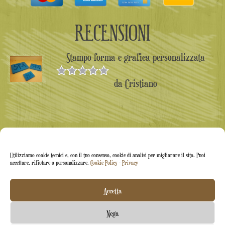
RECENSIONI
Stampo forma e grafica personalizzata
da Cristiano
Valutato
5
su 5
Utilizziamo cookie tecnici e, con il tuo consenso, cookie di analisi per migliorare il sito. Puoi
accettare, rifiutare o personalizzare.
Cookie Policy
-
Privacy
Accetta
Arti&Inventive ® 2005-2026 | P.iva 05070120877 |
Nega
Azienda iscritta all'albo artigiani CT-711169 | Rea CT-