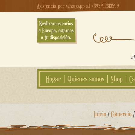
Asistencia por whatsapp al +393792313599
Realizamos envíos
a Europa, estamos
a tu disposición.
#W
Hogar
Quienes somos
Shop
Ca
saltar
Inicio
/
Comercio
al
contenido