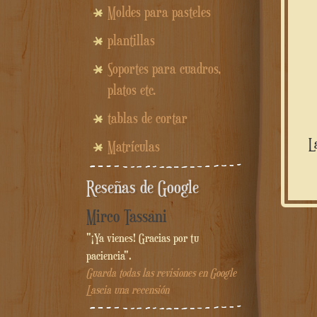
Moldes para pasteles
plantillas
Soportes para cuadros,
platos etc.
tablas de cortar
La caja está protegida por varias capas de barniz y utilizamos cera de abeja como acabado para darle un
Matrículas
Reseñas de Google
Mirco Tassani
"¡Ya vienes! Gracias por tu
paciencia".
Guarda todas las revisiones en Google
Lascia una recensión