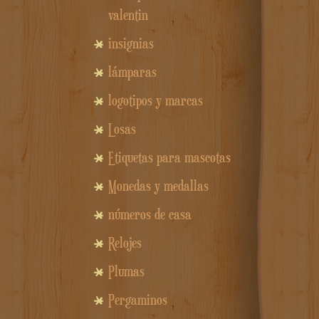
valentin
insignias
lámparas
logotipos y marcas
Losas
Etiquetas para mascotas
Monedas y medallas
números de casa
Relojes
Plumas
Pergaminos