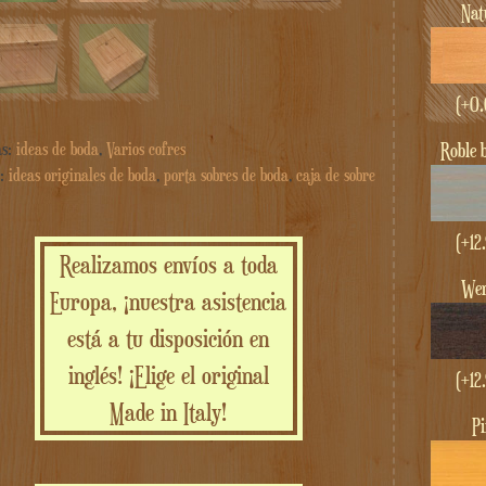
Na
(+
0.
roble
as:
ideas de boda
,
Varios cofres
s:
ideas originales de boda
,
porta sobres de boda
,
caja de sobre
(+
12
Realizamos envíos a toda
w
Europa, ¡nuestra asistencia
está a tu disposición en
inglés! ¡Elige el original
(+
12
Made in Italy!
P