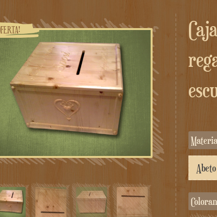
Caja porta bolsas de
OFERTA!
reg
esc
Materi
Colora