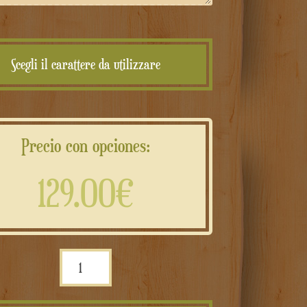
Scegli il carattere da utilizzare
Precio con opciones:
129.00€
Scatola
matrimonio/nozze
porta