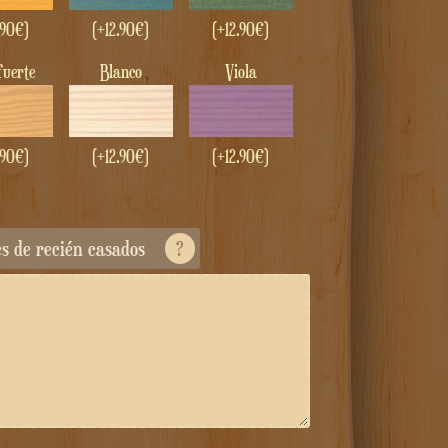
.90
€
)
(+
12.90
€
)
(+
12.90
€
)
 fuerte
Blanco
Viola
.90
€
)
(+
12.90
€
)
(+
12.90
€
)
es de recién casados
?