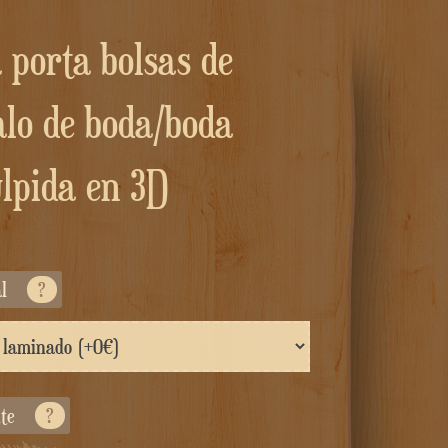
alo de boda/boda
ulpida en 3D
al
?
nte
?