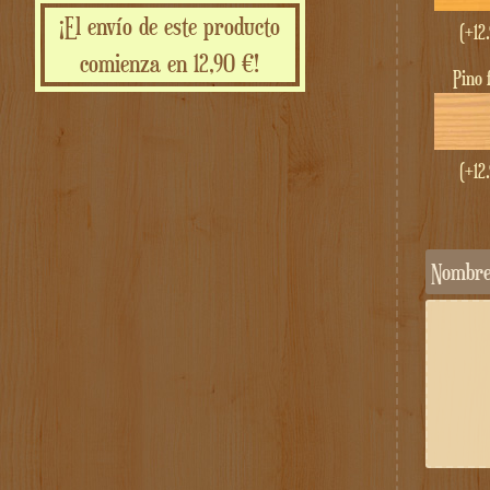
¡El envío de este producto
(+
12
comienza en 12,90 €!
pino
(+
12
Nombr