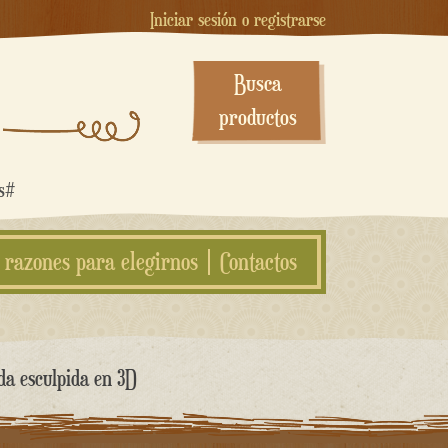
Iniciar sesión o registrarse
Busca
productos
os#
 razones para elegirnos
Contactos
da esculpida en 3D