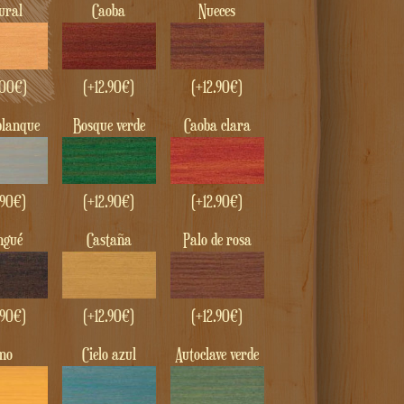
tural
Caoba
nueces
00
€
)
(+
12.90
€
)
(+
12.90
€
)
 blanque
bosque verde
Caoba clara
.90
€
)
(+
12.90
€
)
(+
12.90
€
)
engué
castaña
Palo de rosa
.90
€
)
(+
12.90
€
)
(+
12.90
€
)
ino
Cielo azul
autoclave verde