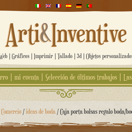
Arti
&
Inventive
eb | Gráficos | Imprimir | Tallado | 3d | Objetos personalizad
rro
mi cuenta
Selección de últimos trabajos
Las
/
Comercio
/
ideas de boda
/ Caja porta bolsas regalo boda/bo