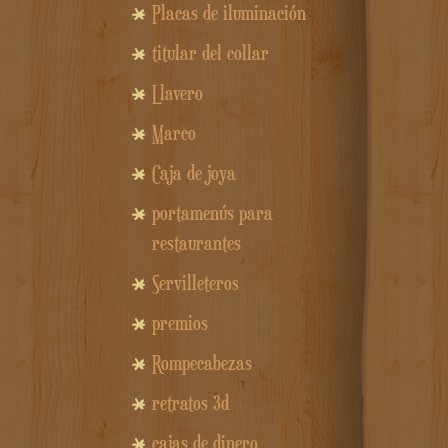
Placas de iluminación
titular del collar
Llavero
Marco
Caja de joya
portamenús para
restaurantes
Servilleteros
premios
Rompecabezas
retratos 3d
cajas de dinero