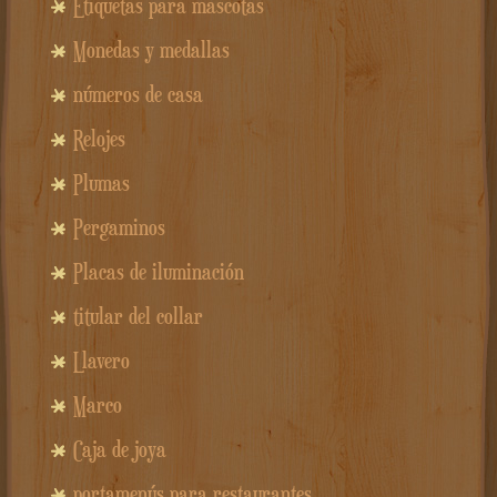
Etiquetas para mascotas
Monedas y medallas
números de casa
Relojes
Plumas
Pergaminos
Placas de iluminación
titular del collar
Llavero
Marco
Caja de joya
portamenús para restaurantes