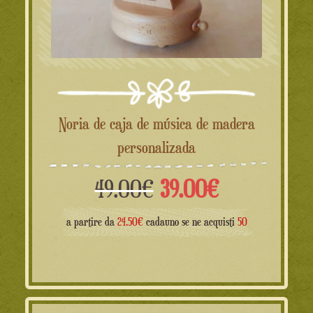
Noria de caja de música de madera
personalizada
El
El
49.00
€
39.00
€
precio
precio
a partire da
24.50€
cadauno se ne acquisti
50
original
actual
era:
es: