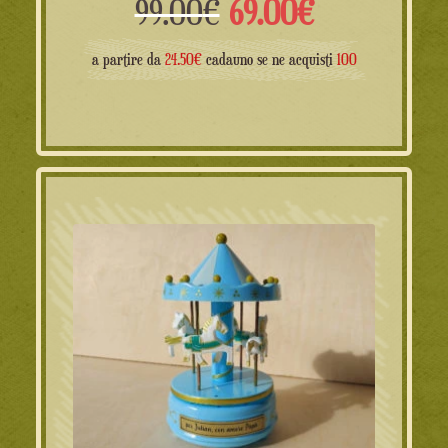
El
El
99.00
€
69.00
€
precio
precio
a partire da
24.50€
cadauno se ne acquisti
100
original
actual
era:
es:
99.00€.
69.00€.