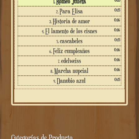
Romeo Julieta
1.
0:15
Para Elisa
2.
0:16
Historia de amor
3.
0:16
El lamento de los cisnes
4.
0:15
cascabeles
5.
0:16
Feliz cumpleaños
6.
0:16
edelweiss
7.
0:16
Marcha nupcial
8.
0:15
Danubio azul
9.
Categorías de Producto