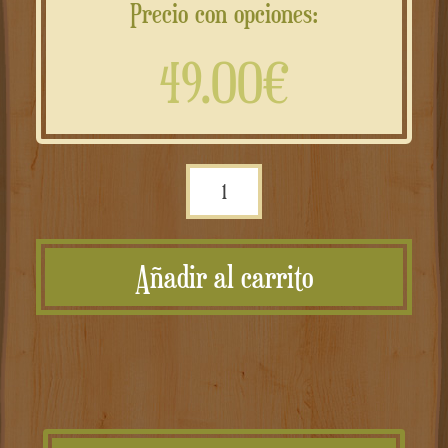
Precio con opciones:
49.00€
Scatola
musicale
rotonda
Añadir al carrito
personalizzata
cantidad