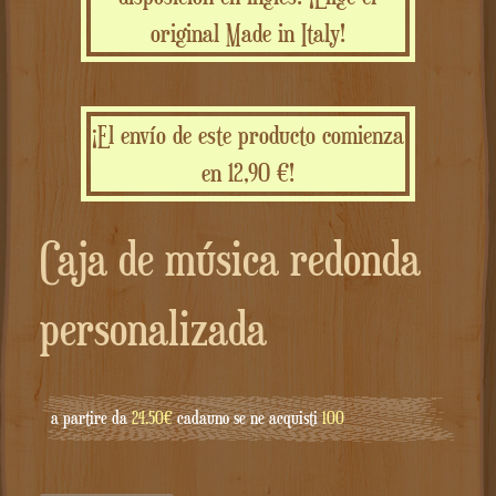
original Made in Italy!
¡El envío de este producto comienza
en 12,90 €!
Caja de música redonda
personalizada
a partire da
24.50€
cadauno se ne acquisti
100