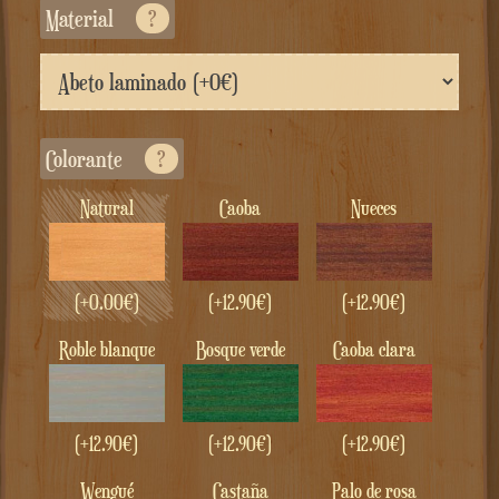
Material
?
Colorante
?
Natural
Caoba
nueces
(+
0.00
€
)
(+
12.90
€
)
(+
12.90
€
)
roble blanque
bosque verde
Caoba clara
(+
12.90
€
)
(+
12.90
€
)
(+
12.90
€
)
wengué
castaña
Palo de rosa