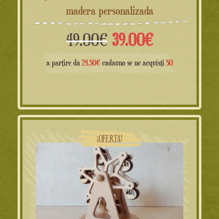
madera personalizada
El
El
49.00
€
39.00
€
precio
precio
a partire da
24.50€
cadauno se ne acquisti
50
original
actual
era:
es:
49.00€.
39.00€.
¡OFERTA!