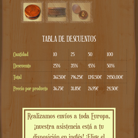
TABLA DE DESCUENTOS
Cantidad
10
25
50
100
Descuento
25%
35%
45%
50%
Total
367.50€
796.25€
1347.50€
2450.00€
Precio por producto
36.75€
31.85€
26.95€
24.50€
Realizamos envíos a toda Europa,
¡nuestra asistencia está a tu
disposición en inglés! ¡Elige el