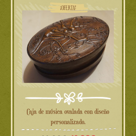
49.00€.
39.00€.
¡OFERTA!
Caja de música ovalada con diseño
personalizado.