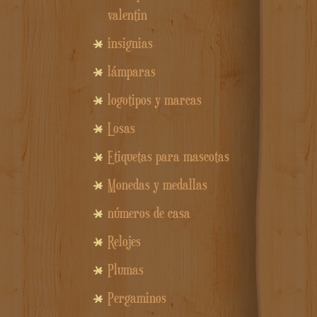
valentin
insignias
lámparas
logotipos y marcas
Losas
Etiquetas para mascotas
Monedas y medallas
números de casa
Relojes
Plumas
Pergaminos