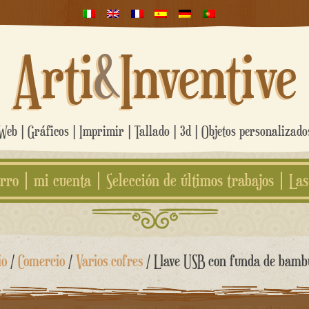
Arti
&
Inventive
eb | Gráficos | Imprimir | Tallado | 3d | Objetos personalizad
rro
mi cuenta
Selección de últimos trabajos
Las
io
/
Comercio
/
Varios cofres
/ Llave USB con funda de bamb