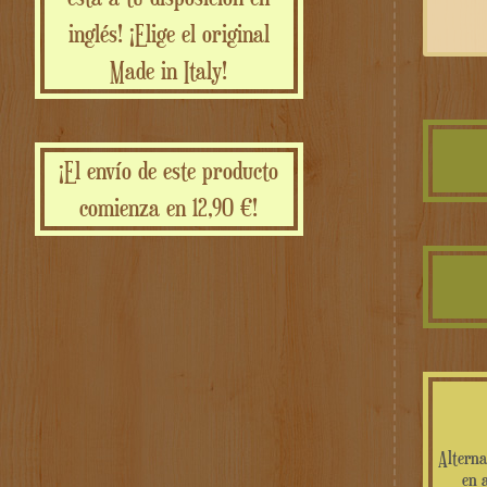
inglés! ¡Elige el original
Made in Italy!
¡El envío de este producto
comienza en 12,90 €!
Alterna
en 