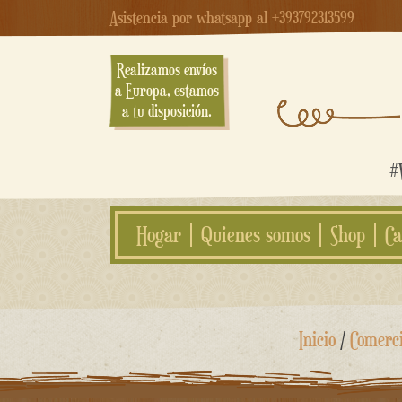
Asistencia por whatsapp al +393792313599
Realizamos envíos
a Europa, estamos
a tu disposición.
#W
Hogar
Quienes somos
Shop
Ca
saltar
Inicio
/
Comerc
al
contenido