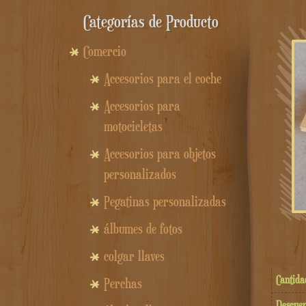
Categorías de Producto
Comercio
Accesorios para el coche
Accesorios para
motocicletas
Accesorios para objetos
personalizados
Pegatinas personalizadas
álbumes de fotos
colgar llaves
Cantida
Perchas
Descuen