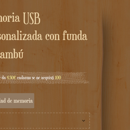
sonalizada con funda
bambú
e da
4.50€
cadauno se ne acquisti
100
idad de memoria