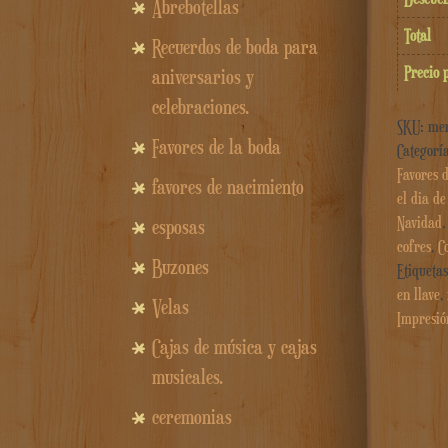
Abrebotellas
Total
Recuerdos de boda para
Precio 
aniversarios y
celebraciones.
SKU:
me
Favores de la boda
Categorí
Favores 
favores de nacimiento
el dia d
Navidad
esposas
cofres
,
C
Buzones
Etiqueta
en llave
,
Velas
Impresió
Cajas de música y cajas
musicales.
ceremonias