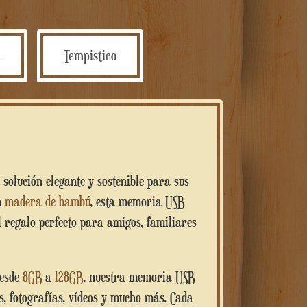
bamboo
personalizzata
cantidad
l
Tempistico
 solución elegante y sostenible para sus
n
madera de bambú
, esta memoria USB
el regalo perfecto para amigos, familiares
desde
8GB
a
128GB
, nuestra memoria USB
, fotografías, vídeos y mucho más. Cada