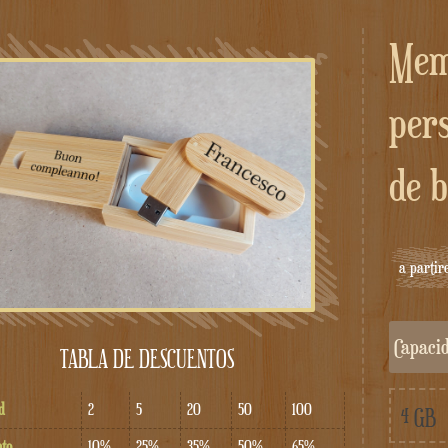
Memoria USB
per
de 
a partir
capac
TABLA DE DESCUENTOS
d
2
5
20
50
100
to
10%
25%
35%
50%
65%