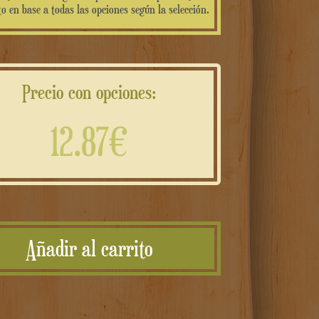
o en base a todas las opciones según la selección.
Precio con opciones:
12.87€
Chiave
usb
Añadir al carrito
con
cofanetto
in