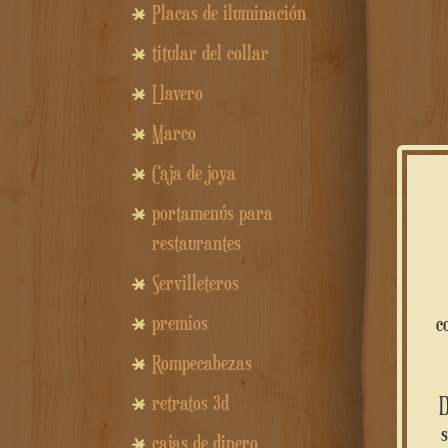
Placas de iluminación
titular del collar
Llavero
Marco
Caja de joya
portamenús para
restaurantes
Servilleteros
premios
c
Rompecabezas
retratos 3d
cajas de dinero