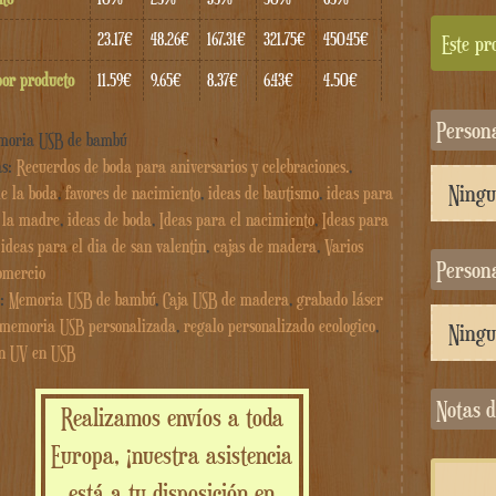
23.17€
48.26€
167.31€
321.75€
450.45€
Este pr
por producto
11.59€
9.65€
8.37€
6.43€
4.50€
Person
moria USB de bambú
as:
Recuerdos de boda para aniversarios y celebraciones.
,
de la boda
,
favores de nacimiento
,
ideas de bautismo
,
ideas para
e la madre
,
ideas de boda
,
Ideas para el nacimiento
,
Ideas para
,
ideas para el dia de san valentin
,
cajas de madera
,
Varios
Person
omercio
s:
Memoria USB de bambú
,
Caja USB de madera
,
grabado láser
memoria USB personalizada
,
regalo personalizado ecologico
,
n UV en USB
Notas
Realizamos envíos a toda
Europa, ¡nuestra asistencia
está a tu disposición en