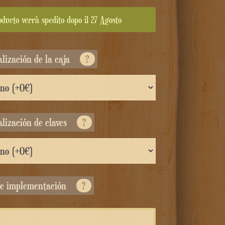
oducto verrà spedito dopo il 27 Agosto
alización de la caja
?
alización de claves
?
 de implementación
?