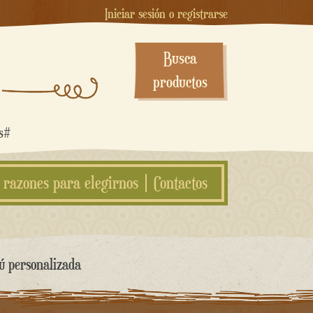
Iniciar sesión o registrarse
Busca
productos
os#
 razones para elegirnos
Contactos
ú personalizada