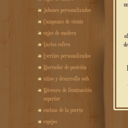
un
Jabones personalizados
Campanas de viento
cajas de madera
o
Varios cofres
de
Escritos personalizados
Marcador de posición
Ideal como regalo de empresa, souvenir para eventos, gadgets promocionales o simplemente c
sitios y desarrollo web
Máscara de iluminación
superior
encima de la puerta
espejos