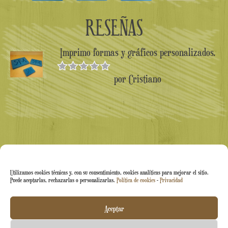
RESEÑAS
Imprimo formas y gráficos personalizados.
por Cristiano
Valorado en
5
de 5
Utilizamos cookies técnicas y, con su consentimiento, cookies analíticas para mejorar el sitio.
Puede aceptarlas, rechazarlas o personalizarlas.
Política de cookies
-
Privacidad
Arti&Inventive ® 2005-2026 | N.º IVA 05070120877 |
Aceptar
Empresa inscrita en el Registro de Artesanos CT-711169 |