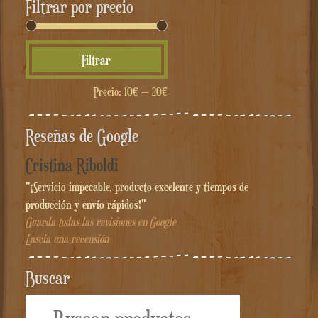
Filtrar por precio
Precio
Precio
Filtrar
mínimo
máximo
Precio:
10€
—
20€
Reseñas de Google
Cristina Riboldi
"¡Servicio impecable, producto excelente y tiempos de
producción y envío rápidos!"
Guarda todas las revisiones en Google
Lascia una recensión
Buscar
Buscar