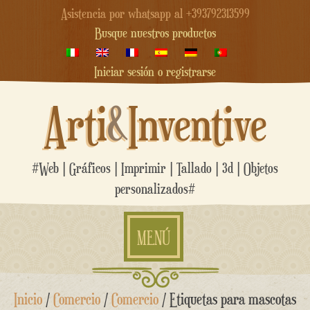
Asistencia por whatsapp al +393792313599
Busque nuestros productos
Iniciar sesión o registrarse
Arti
&
Inventive
#Web | Gráficos | Imprimir | Tallado | 3d | Objetos
personalizados#
MENÚ
saltar
Inicio
/
Comercio
/
Comercio
/ Etiquetas para mascotas
al