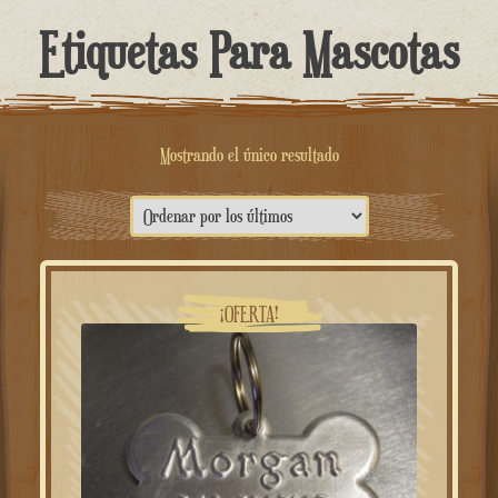
contenido
Etiquetas Para Mascotas
Mostrando el único resultado
¡OFERTA!