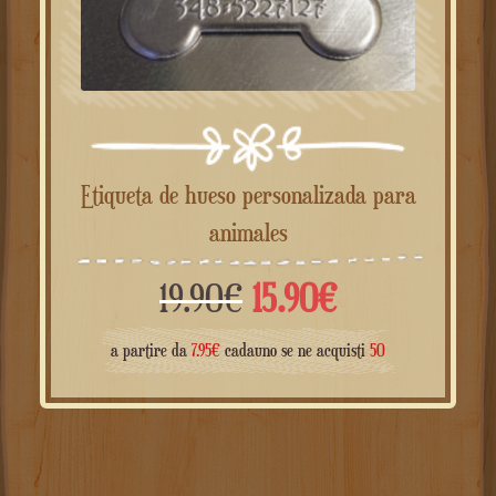
Etiqueta de hueso personalizada para
animales
El
El
19.90
€
15.90
€
precio
precio
a partire da
7.95
€
cadauno se ne acquisti
50
original
actual
era:
es: