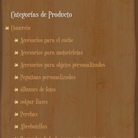
19.90€.
15.90€.
Categorías de Producto
Comercio
Accesorios para el coche
Accesorios para motocicletas
Accesorios para objetos personalizados
Pegatinas personalizadas
álbumes de fotos
colgar llaves
Perchas
Abrebotellas