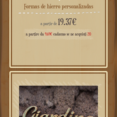
19.37
€
a partir de
a partire da
9.69
€
cadauno se ne acquisti
20