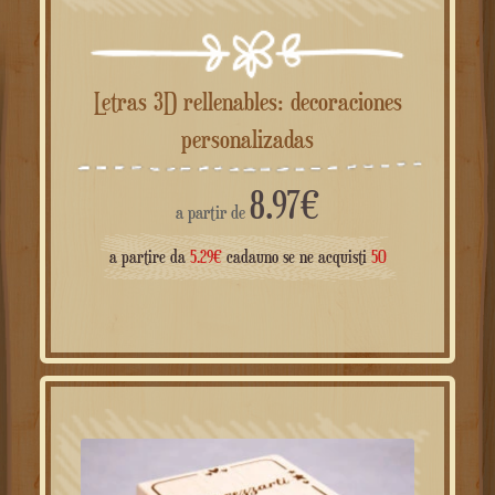
Letras 3D rellenables: decoraciones
personalizadas
8.97
€
a partir de
a partire da
5.29
€
cadauno se ne acquisti
50