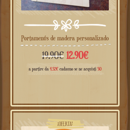
Portamenús de madera personalizado
El
El
19.90
€
12.90
€
precio
precio
a partire da
4.52
€
cadauno se ne acquisti
50
original
actual
era:
es:
19.90€.
12.90€.
¡OFERTA!