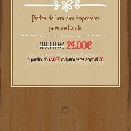
Piedra de lava con impresión
personalizada
El
El
39.00
€
24.00
€
precio
precio
a partire da
12.00
€
cadauno se ne acquisti
50
original
actual
era:
es:
39.00€.
24.00€.