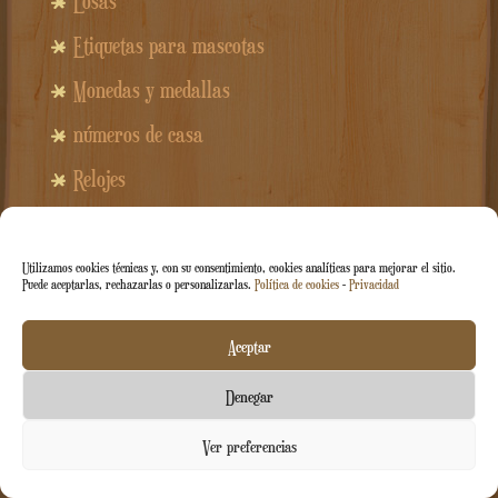
Pegatina con forma de color personalizada
2.47
€
a partir de
a partire da
0.68
€
cadauno se ne acquisti
200
Utilizamos cookies técnicas y, con su consentimiento, cookies analíticas para mejorar el sitio.
Puede aceptarlas, rechazarlas o personalizarlas.
Política de cookies
-
Privacidad
Aceptar
Denegar
Contáctenos
Ver preferencias
abierto