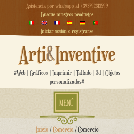
Asistencia por whatsapp al +393792313599
Busque nuestros productos
Iniciar sesión o registrarse
Arti
&
Inventive
#Web | Gráficos | Imprimir | Tallado | 3d | Objetos
personalizados#
MENÚ
saltar
Inicio
/
Comercio
/ Comercio
al