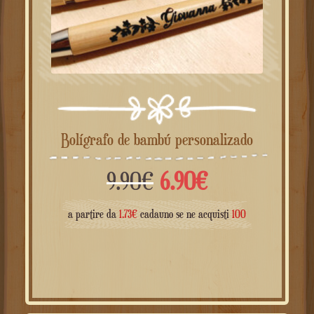
Bolígrafo de bambú personalizado
El
El
9.90
€
6.90
€
precio
precio
a partire da
1.73
€
cadauno se ne acquisti
100
original
actual
era:
es:
9.90€.
6.90€.