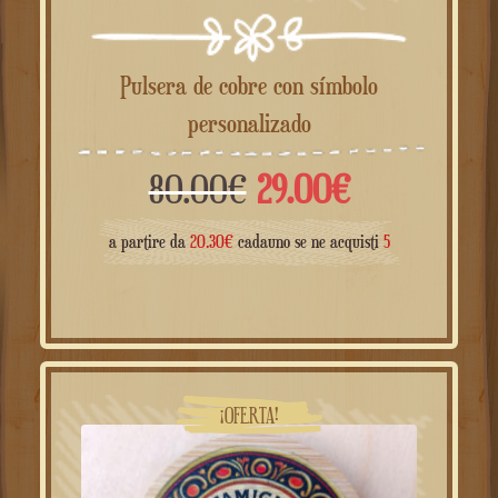
Pulsera de cobre con símbolo
personalizado
El
El
80.00
€
29.00
€
precio
precio
a partire da
20.30
€
cadauno se ne acquisti
5
original
actual
era:
es:
80.00€.
29.00€.
¡OFERTA!