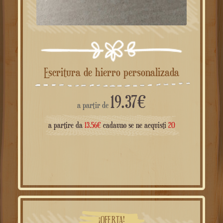
Escritura de hierro personalizada
19.37
€
a partir de
a partire da
13.56
€
cadauno se ne acquisti
20
¡OFERTA!