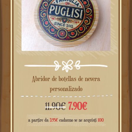
Abridor de botellas de nevera
personalizado
El
El
11.90
€
7.90
€
precio
precio
a partire da
3.95
€
cadauno se ne acquisti
100
original
actual