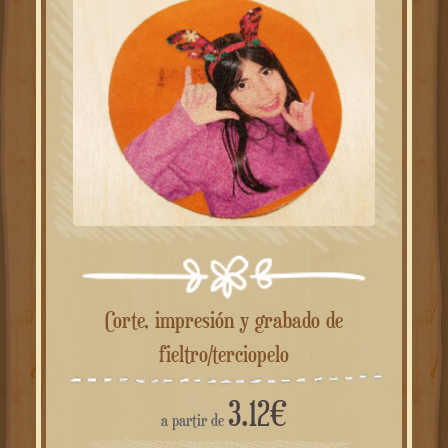
Corte, impresión y grabado de
fieltro/terciopelo
3.12
€
a partir de
a partire da
0.86
€
cadauno se ne acquisti
100