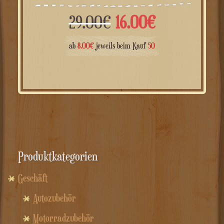
Ursprünglicher
Aktueller
29.00
€
16.00
€
Preis
Preis
ab
8.00
€
jeweils beim Kauf
50
war:
ist:
29.00€
16.00€.
Produktkategorien
Geschäft
Autozubehör
Motorradzubehör