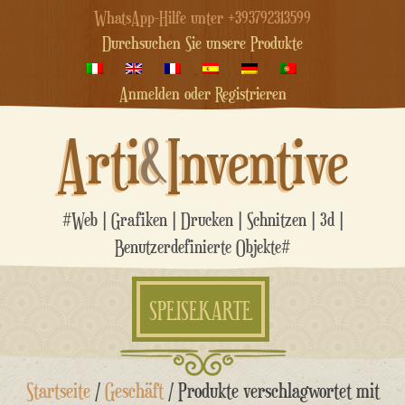
WhatsApp-Hilfe unter +393792313599
Durchsuchen Sie unsere Produkte
Anmelden oder Registrieren
Arti
&
Inventive
#Web | Grafiken | Drucken | Schnitzen | 3d |
Benutzerdefinierte Objekte#
SPEISEKARTE
Zum
Startseite
/
Geschäft
/ Produkte verschlagwortet mit
Inhalt