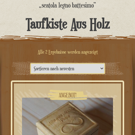
springen
„scatola legno battesimo“
Taufkiste Aus Holz
Nach
Alle 2 Ergebnisse werden angezeigt
neuesten
sortiert
ANGEBOT!