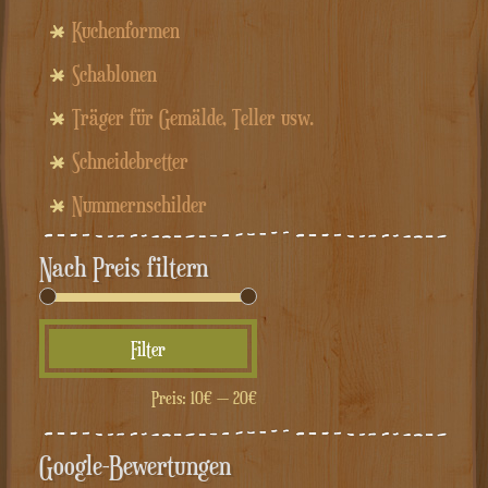
Kuchenformen
Schablonen
Träger für Gemälde, Teller usw.
Schneidebretter
Nummernschilder
Nach Preis filtern
Min.
Max.
Filter
Preis
Preis
Preis:
10€
—
20€
Google-Bewertungen