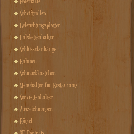
Federkiele
Schriftrollen
Beleuchtungsplatten
Halskettenhalter
Schlüsselanhänger
Rahmen
Schmuckkästchen
Menühalter für Restaurants
Serviettenhalter
Auszeichnungen
Rätsel
3D-Porträts