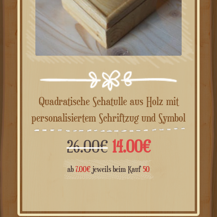
Quadratische Schatulle aus Holz mit
personalisiertem Schriftzug und Symbol
Ursprünglicher
Aktueller
26.00
€
14.00
€
Preis
Preis
ab
7.00
€
jeweils beim Kauf
50
war:
ist: