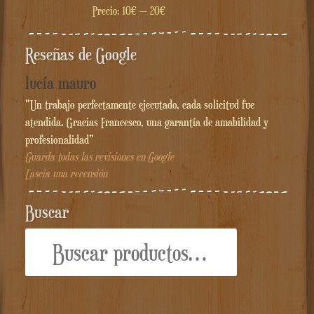
Precio:
10€
—
20€
Reseñas de Google
lucía mauro
"Un trabajo perfectamente ejecutado, cada solicitud fue
atendida. Gracias Francesco, una garantía de amabilidad y
profesionalidad"
Guarda todas las revisiones en Google
Lascia una recensión
Buscar
Buscar
por: