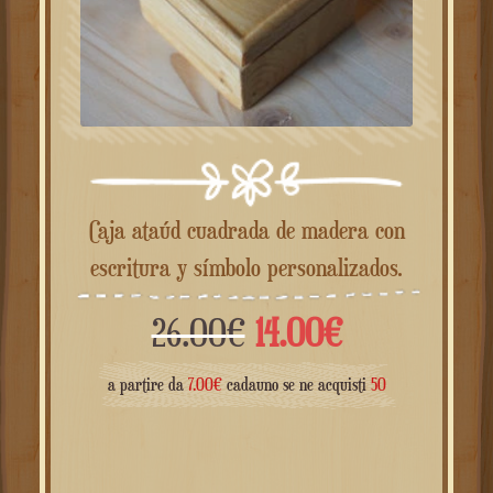
Caja ataúd cuadrada de madera con
escritura y símbolo personalizados.
El
El
26.00
€
14.00
€
precio
precio
a partire da
7.00
€
cadauno se ne acquisti
50
original
actual