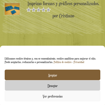
Imprimo formas y gráficos personalizados.
por Cristiano
Valorado en
5
de 5
Utilizamos cookies técnicas y, con su consentimiento, cookies analíticas para mejorar el sitio.
Puede aceptarlas, rechazarlas o personalizarlas.
Política de cookies
-
Privacidad
Arti&Inventive ® 2005-2026 | N.º IVA 05070120877 |
Aceptar
Empresa inscrita en el Registro de Artesanos CT-711169 |
Denegar
Índice Económico-Administrativo (REA) CT-426037
Contáctenos
Ver preferencias