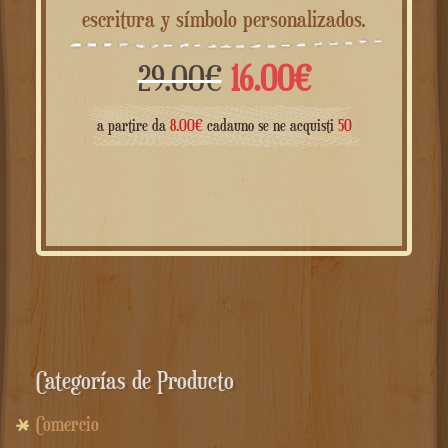
escritura y símbolo personalizados.
El
El
29.00
€
16.00
€
precio
precio
a partire da
8.00
€
cadauno se ne acquisti
50
original
actual
era:
es:
29.00€.
16.00€.
Categorías de Producto
Comercio