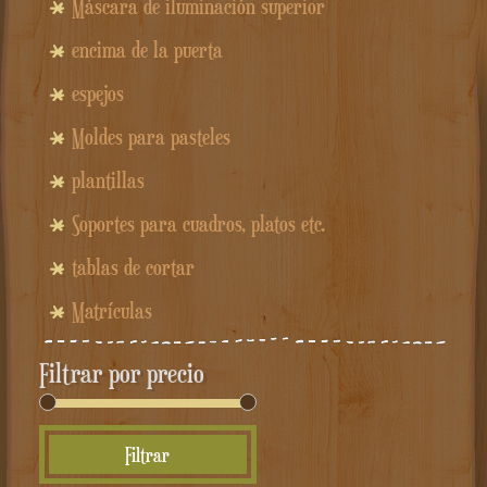
Máscara de iluminación superior
encima de la puerta
espejos
Moldes para pasteles
plantillas
Soportes para cuadros, platos etc.
tablas de cortar
Matrículas
Filtrar por precio
Precio
Precio
Filtrar
mínimo
máximo