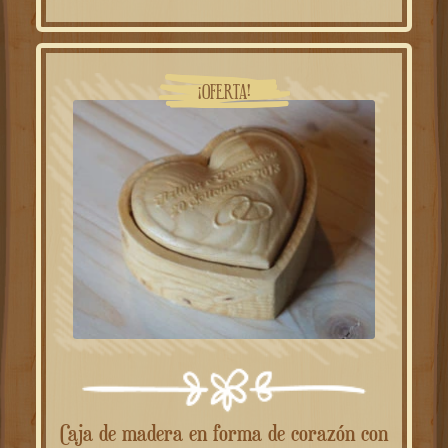
era:
es:
26.00€.
14.00€.
¡OFERTA!
Caja de madera en forma de corazón con