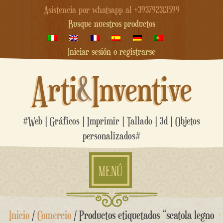
Asistencia por whatsapp al +393792313599
Busque nuestros productos
Iniciar sesión o registrarse
Arti
&
Inventive
#Web | Gráficos | Imprimir | Tallado | 3d | Objetos
personalizados#
MENÚ
saltar
Inicio
/
Comercio
/ Productos etiquetados “scatola legno
al