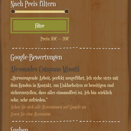
Nach Preis filtern
Min.
Max.
Filter
Preis
Preis
Preis:
10€
—
20€
Google-Bewertungen
Alessandro Catapano Minotti
„Hervorragende Arbeit, perfekt ausgeführt. Ich stehe stets mit
dem Kunden in Kontakt, um Unklarheiten zu beseitigen und
sicherzustellen, dass alles einwandfrei ist. Ich bin wirklich
sehr, sehr zufrieden.“
Sehen Sie sich alle Rezensionen auf Google an
Lesen Sie eine Rezension
Suchen