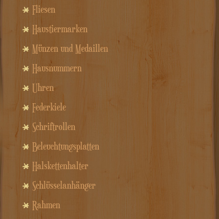
Fliesen
Haustiermarken
Münzen und Medaillen
Hausnummern
Uhren
Federkiele
Schriftrollen
Beleuchtungsplatten
Halskettenhalter
Schlüsselanhänger
Rahmen