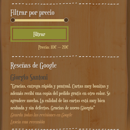
Filtrar por precio
Precio
Precio
Filtrar
mínimo
máximo
Precio:
10€
—
20€
Reseñas de Google
Giorgio Santoni
"Gracias, entrega rápida y puntual. Cartas muy bonitas y
además recibí una copia del pedido gratis en otro color. Se
agradece mucho. La calidad de las cartas está muy bien
acabada y sin defectos. Gracias de nuevo Giorgio"
Guarda todas las revisiones en Google
Lascia una recensión