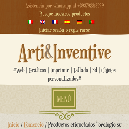
Asistencia por whatsapp al +393792313599
Busque nuestros productos
Iniciar sesión o registrarse
Arti
&
Inventive
#Web | Gráficos | Imprimir | Tallado | 3d | Objetos
personalizados#
MENÚ
saltar
Inicio
/
Comercio
/ Productos etiquetados “orologio su
al