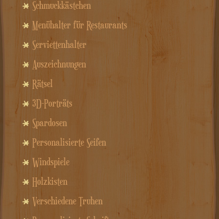
Schmuckkästchen
Menühalter für Restaurants
Serviettenhalter
Auszeichnungen
Rätsel
3D-Porträts
Spardosen
Personalisierte Seifen
Windspiele
Holzkisten
Verschiedene Truhen