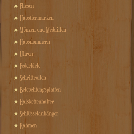
Fliesen
Haustiermarken
Münzen und Medaillen
Hausnummern
Uhren
Federkiele
Schriftrollen
Beleuchtungsplatten
Halskettenhalter
Schlüsselanhänger
Rahmen