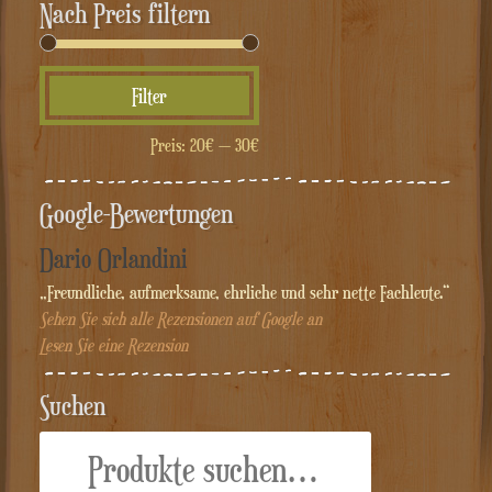
Nach Preis filtern
Min.
Max.
Filter
Preis
Preis
Preis:
20€
—
30€
Google-Bewertungen
Dario Orlandini
„Freundliche, aufmerksame, ehrliche und sehr nette Fachleute.“
Sehen Sie sich alle Rezensionen auf Google an
Lesen Sie eine Rezension
Suchen
Suche
nach: