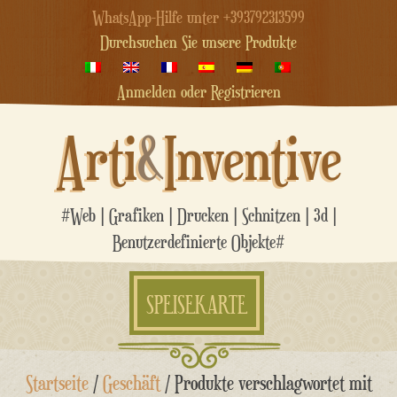
WhatsApp-Hilfe unter +393792313599
Durchsuchen Sie unsere Produkte
Anmelden oder Registrieren
Arti
&
Inventive
#Web | Grafiken | Drucken | Schnitzen | 3d |
Benutzerdefinierte Objekte#
SPEISEKARTE
Zum
Startseite
/
Geschäft
/ Produkte verschlagwortet mit
Inhalt