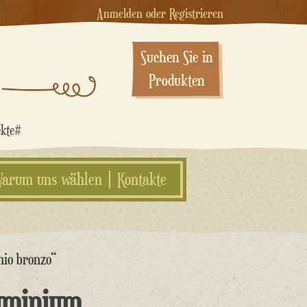
Anmelden oder Registrieren
Suchen Sie in
Produkten
ekte#
arum uns wählen
Kontakte
nio bronzo“
uminium