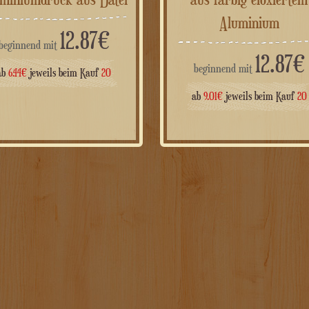
Aluminium
12.87
€
beginnend mit
12.87
€
beginnend mit
ab
6.44
€
jeweils beim Kauf
20
ab
9.01
€
jeweils beim Kauf
20