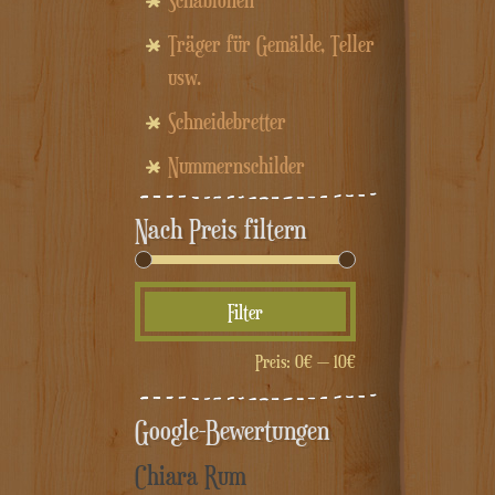
Schablonen
Träger für Gemälde, Teller
usw.
Schneidebretter
Nummernschilder
Nach Preis filtern
Min.
Max.
Filter
Preis
Preis
Preis:
0€
—
10€
Google-Bewertungen
Chiara Rum