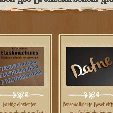
Farbig eloxierter
Personalisierte Beschriftung
miniumdruck aus Datei
aus farbig eloxiertem