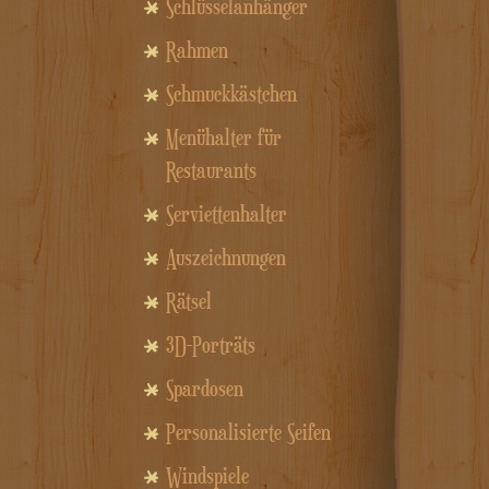
Schlüsselanhänger
Rahmen
Schmuckkästchen
Menühalter für
Restaurants
Serviettenhalter
Auszeichnungen
Rätsel
3D-Porträts
Spardosen
Personalisierte Seifen
Windspiele