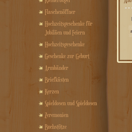
Kleiderbügel
Flaschenöffner
Hochzeitsgeschenke für
Jubiläen und Feiern
Hochzeitsgeschenke
Geschenke zur Geburt
Armbänder
Briefkästen
Kerzen
Spieldosen und Spieldosen
Zeremonien
Buchstütze