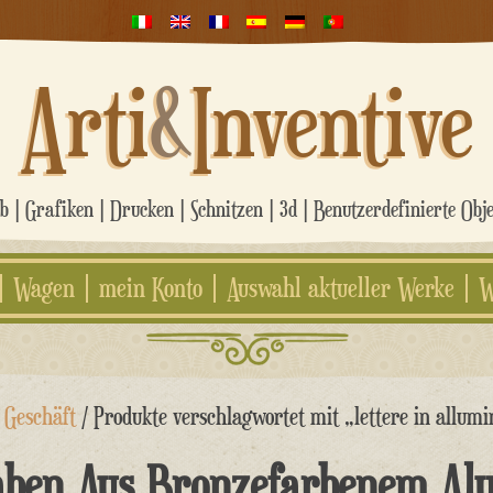
Arti
&
Inventive
 | Grafiken | Drucken | Schnitzen | 3d | Benutzerdefinierte Obj
Wagen
mein Konto
Auswahl aktueller Werke
W
/
Geschäft
/ Produkte verschlagwortet mit „lettere in allumi
aben Aus Bronzefarbenem Al