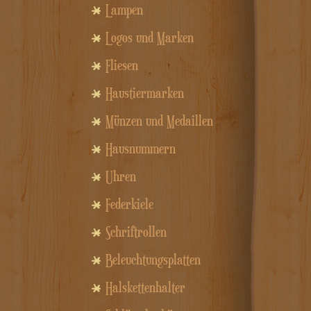
Lampen
Logos und Marken
Fliesen
Haustiermarken
Münzen und Medaillen
Hausnummern
Uhren
Federkiele
Schriftrollen
Beleuchtungsplatten
Halskettenhalter