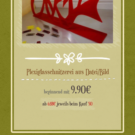
Plexiglasschnitzerei aus Datei/Bild
9.90
€
beginnend mit
ab
6.48€
jeweils beim Kauf
50