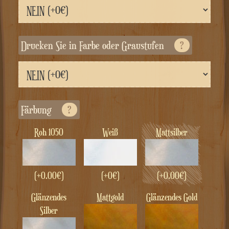
Drucken Sie in Farbe oder Graustufen
?
Färbung
?
Roh 1050
Weiß
Mattsilber
(+
0.00
€
)
(+0€)
(+
0.00
€
)
Glänzendes
Mattgold
Glänzendes Gold
Silber