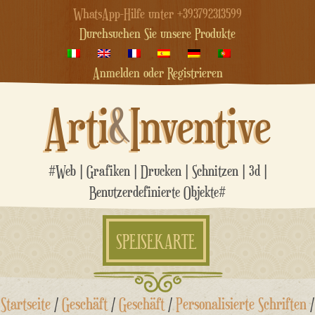
WhatsApp-Hilfe unter +393792313599
Durchsuchen Sie unsere Produkte
Anmelden oder Registrieren
Arti
&
Inventive
#Web | Grafiken | Drucken | Schnitzen | 3d |
Benutzerdefinierte Objekte#
SPEISEKARTE
Zum
Startseite
/
Geschäft
/
Geschäft
/
Personalisierte Schriften
/
Inhalt