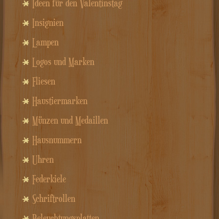
Ideen für den Valentinstag
Insignien
Lampen
Logos und Marken
Fliesen
Haustiermarken
Münzen und Medaillen
Hausnummern
Uhren
Federkiele
Schriftrollen
Beleuchtungsplatten