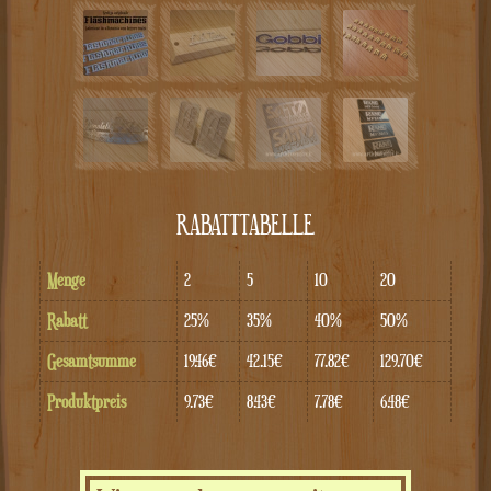
RABATTTABELLE
Menge
2
5
10
20
Rabatt
25%
35%
40%
50%
Gesamtsumme
19.46€
42.15€
77.82€
129.70€
Produktpreis
9.73€
8.43€
7.78€
6.48€