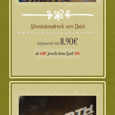
Aluminiumdruck aus Datei
8.90
€
beginnend mit
ab
6.48€
jeweils beim Kauf
100