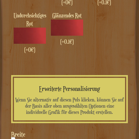
(+0€)
(+0.1€)
Undurchsichtiges
Glänzendes Rot
Rot
(+0.1€)
(+0€)
Erweiterte Personalisierung
Wenn Sie alternativ auf diesen Puls klicken, können Sie auf
der Basis aller oben ausgewählten Optionen eine
individuelle Grafik für dieses Produkt erstellen.
Breite