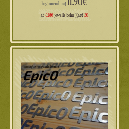
11.90
€
beginnend mit
ab
6.48€
jeweils beim Kauf
20