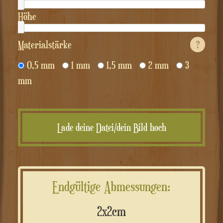
Höhe
Materialstärke
?
0,5 mm
1 mm
1,5 mm
2 mm
3
mm
Lade deine Datei/dein Bild hoch
Endgültige Abmessungen:
2x2cm