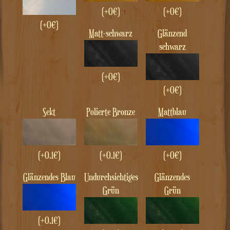
(+0€)
(+0€)
(+0€)
Matt-schwarz
Glänzend
schwarz
(+0€)
(+0€)
Sekt
Polierte Bronze
Mattblau
(+0.1€)
(+0.1€)
(+0€)
Glänzendes Blau
Undurchsichtiges
Glänzendes
Grün
Grün
(+0.1€)