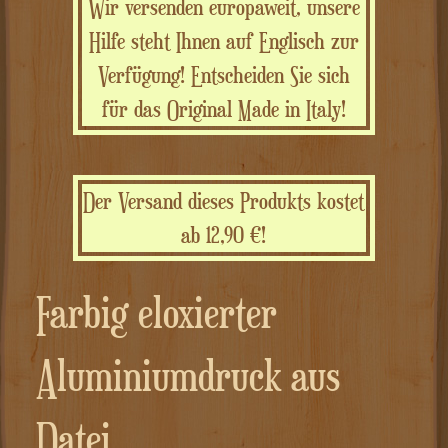
Wir versenden europaweit, unsere
Hilfe steht Ihnen auf Englisch zur
Verfügung! Entscheiden Sie sich
für das Original Made in Italy!
Der Versand dieses Produkts kostet
ab 12,90 €!
Farbig eloxierter
Aluminiumdruck aus
Datei