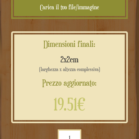
Carica il tuo file/immagine
Dimensioni finali:
2x2cm
(larghezza x altezza complessiva)
Prezzo aggiornato:
19.51€
Sagome