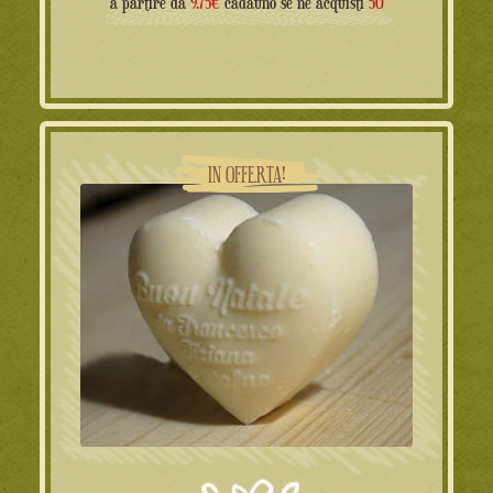
a partire da
9.75€
cadauno se ne acquisti
50
IN OFFERTA!