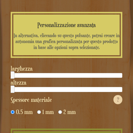
Personalizzazione avanzata
In alternativa, cliccando su questo pulsante, potrai creare in
autonomia una grafica personalizzata per questo prodotto
in base alle opzioni sopra selezionate.
larghezza
altezza
Spessore materiale
?
0.5 mm
1 mm
2 mm