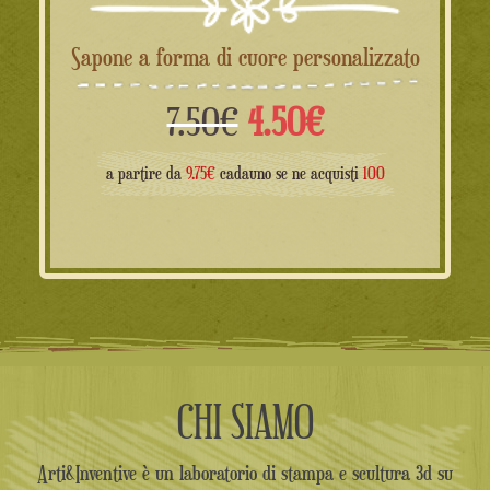
Sapone a forma di cuore personalizzato
Il
Il
7.50
€
4.50
€
prezzo
prezzo
a partire da
9.75€
cadauno se ne acquisti
100
originale
attuale
era:
è:
7.50€.
4.50€.
CHI SIAMO
Arti&Inventive è un laboratorio di stampa e scultura 3d su