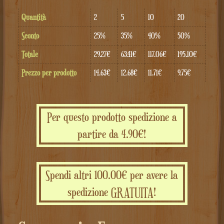
Quantità
2
5
10
20
Sconto
25%
35%
40%
50%
Totale
29.27€
63.41€
117.06€
195.10€
Prezzo per prodotto
14.63€
12.68€
11.71€
9.75€
Per questo prodotto spedizione a
partire da 4.90€!
Spendi altri 100.00€ per avere la
spedizione GRATUITA!