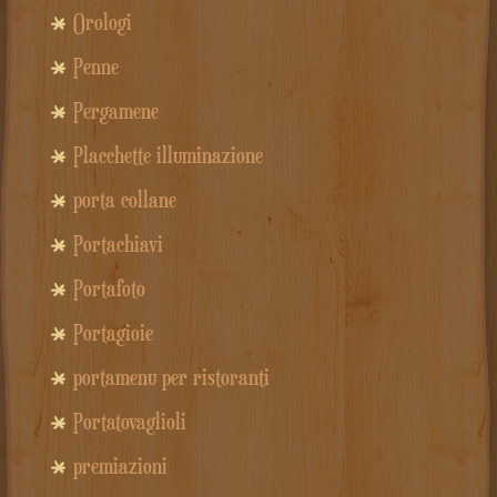
Orologi
Penne
Pergamene
Placchette illuminazione
porta collane
Portachiavi
Portafoto
Portagioie
portamenu per ristoranti
Portatovaglioli
premiazioni