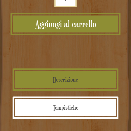
in
Ferro
Aggiungi al carrello
Personalizzate
quantità
Descrizione
Tempistiche