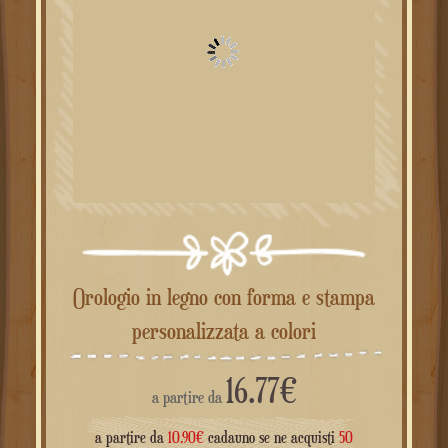
Orologio in legno con forma e stampa
personalizzata a colori
16.77
€
a partire da
a partire da
10.90
€
cadauno se ne acquisti
50