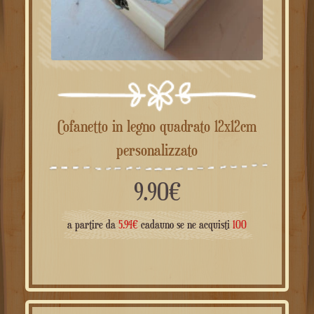
Cofanetto in legno quadrato 12x12cm
personalizzato
9.90
€
a partire da
5.94
€
cadauno se ne acquisti
100