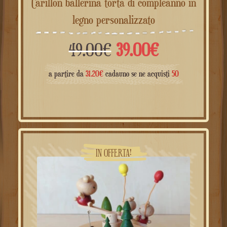
Carillon ballerina torta di compleanno in
legno personalizzato
Il
Il
49.00
€
39.00
€
prezzo
prezzo
a partire da
31.20
€
cadauno se ne acquisti
50
originale
attuale
era:
è:
49.00€.
39.00€.
IN OFFERTA!