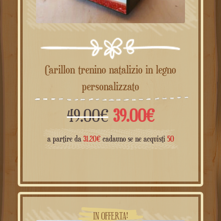
Carillon trenino natalizio in legno
personalizzato
Il
Il
49.00
€
39.00
€
prezzo
prezzo
a partire da
31.20
€
cadauno se ne acquisti
50
originale
attuale
era:
è:
49.00€.
39.00€.
IN OFFERTA!