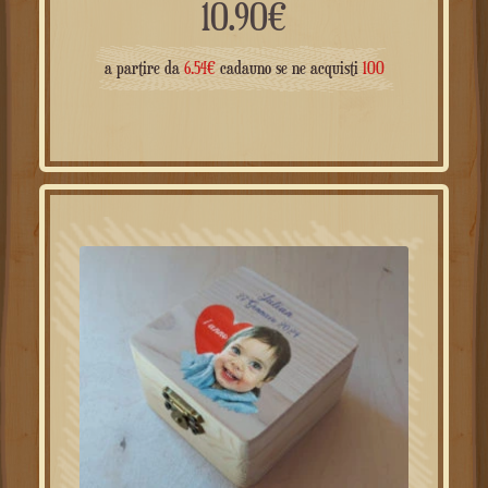
10.90
€
a partire da
6.54
€
cadauno se ne acquisti
100