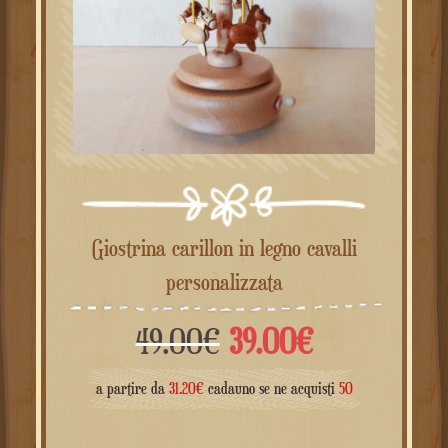
Giostrina carillon in legno cavalli
personalizzata
Il
Il
49.00
€
39.00
€
prezzo
prezzo
a partire da
31.20
€
cadauno se ne acquisti
50
originale
attuale