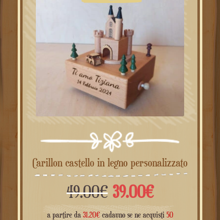
Carillon castello in legno personalizzato
Il
Il
49.00
€
39.00
€
prezzo
prezzo
a partire da
31.20
€
cadauno se ne acquisti
50