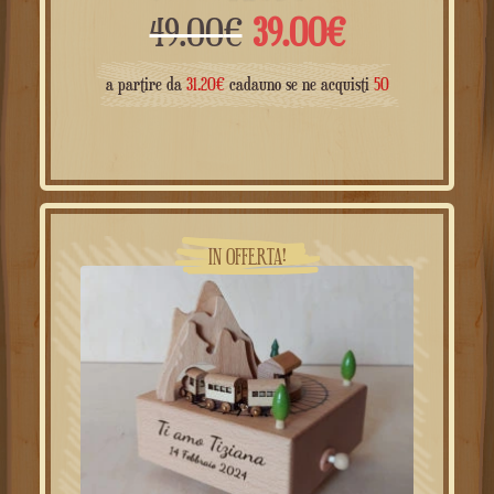
Il
Il
49.00
€
39.00
€
prezzo
prezzo
a partire da
31.20
€
cadauno se ne acquisti
50
originale
attuale
era:
è:
49.00€.
39.00€.
IN OFFERTA!