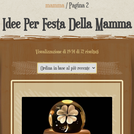
contenuto
mamma
/ Pagina 2
Idee Per Festa Della Mamma
Visualizzazione di 19-54 di 72 risultati