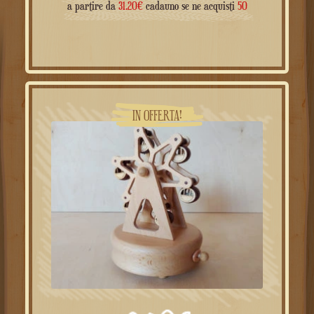
prezzo
prezzo
a partire da
31.20
€
cadauno se ne acquisti
50
originale
attuale
era:
è:
49.00€.
39.00€.
IN OFFERTA!