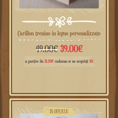
Carillon trenino in legno personalizzato
Il
Il
49.00
€
39.00
€
prezzo
prezzo
a partire da
31.20
€
cadauno se ne acquisti
50
originale
attuale
era:
è:
49.00€.
39.00€.
IN OFFERTA!