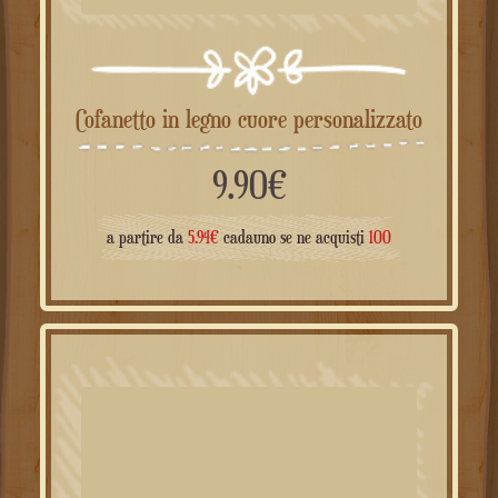
Cofanetto in legno cuore personalizzato
9.90
€
a partire da
5.94
€
cadauno se ne acquisti
100