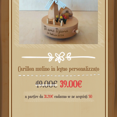
Carillon mulino in legno personalizzato
Il
Il
49.00
€
39.00
€
prezzo
prezzo
a partire da
31.20
€
cadauno se ne acquisti
50
originale
attuale