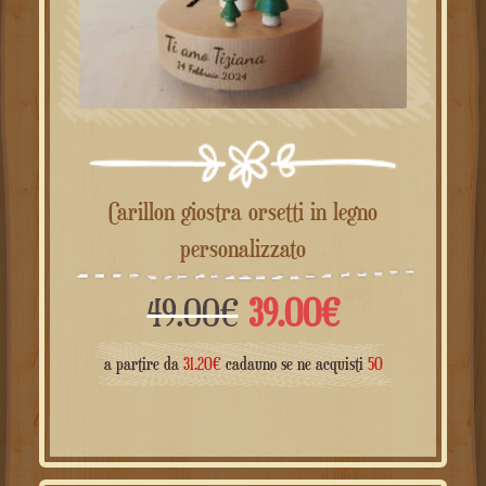
Carillon giostra orsetti in legno
personalizzato
Il
Il
49.00
€
39.00
€
prezzo
prezzo
a partire da
31.20
€
cadauno se ne acquisti
50
originale
attuale
era:
è: