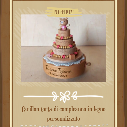
49.00€.
39.00€.
IN OFFERTA!
Carillon torta di compleanno in legno
personalizzato