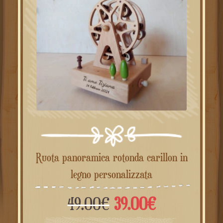
Ruota panoramica rotonda carillon in
legno personalizzata
Il
Il
49.00
€
39.00
€