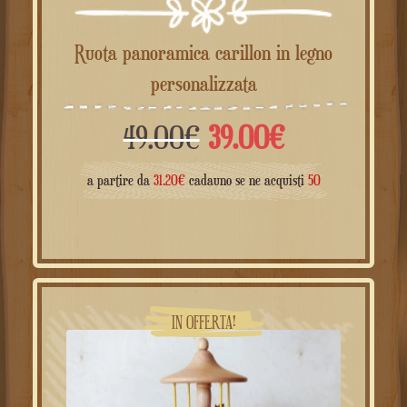
Ruota panoramica carillon in legno
personalizzata
Il
Il
49.00
€
39.00
€
prezzo
prezzo
a partire da
31.20
€
cadauno se ne acquisti
50
originale
attuale
era:
è:
49.00€.
39.00€.
IN OFFERTA!