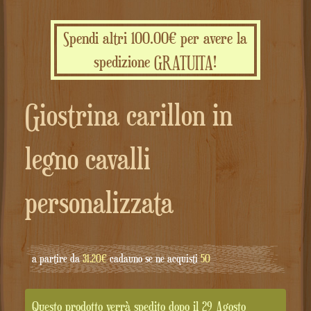
Spendi altri 100.00€ per avere la
spedizione GRATUITA!
Giostrina carillon in
legno cavalli
personalizzata
a partire da
31.20€
cadauno se ne acquisti
50
Questo prodotto verrà spedito dopo il 29 Agosto