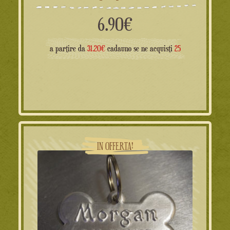
6.90
€
a partire da
31.20€
cadauno se ne acquisti
25
IN OFFERTA!