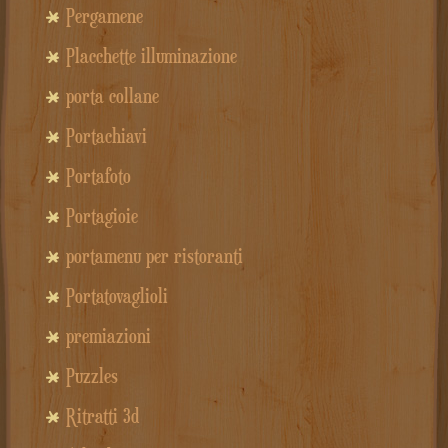
Pergamene
Placchette illuminazione
porta collane
Portachiavi
Portafoto
Portagioie
portamenu per ristoranti
Portatovaglioli
premiazioni
Puzzles
Ritratti 3d