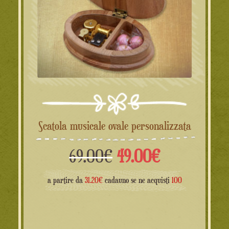
Scatola musicale ovale personalizzata
Il
Il
69.00
€
49.00
€
prezzo
prezzo
a partire da
31.20€
cadauno se ne acquisti
100
originale
attuale