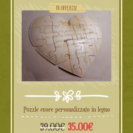
19.90€.
15.90€.
IN OFFERTA!
Puzzle cuore personalizzato in legno
Il
Il
39.00
€
35.00
€