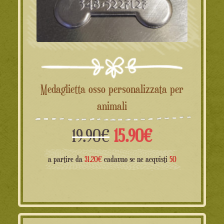
Medaglietta osso personalizzata per
animali
Il
Il
19.90
€
15.90
€
prezzo
prezzo
a partire da
31.20€
cadauno se ne acquisti
50
originale
attuale
era:
è: