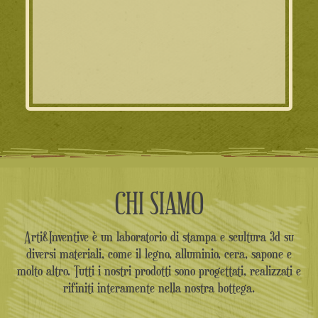
prezzo
prezzo
originale
attuale
era:
è:
39.00€.
35.00€.
CHI SIAMO
Arti&Inventive è un laboratorio di stampa e scultura 3d su
diversi materiali, come il legno, alluminio, cera, sapone e
molto altro. Tutti i nostri prodotti sono progettati, realizzati e
rifiniti interamente nella nostra bottega.