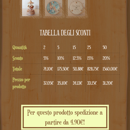
TABELLA DEGLI SCONTI
Quantità
2
5
15
25
50
Sconto
5%
10%
12.5%
15%
20%
Totale
74.10€
175.50€
511.88€
828.75€
1560.00€
Prezzo per
37.05€
35.10€
34.13€
33.15€
31.20€
prodotto
Per questo prodotto spedizione a
partire da 4.90€!