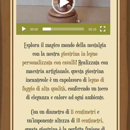
00:00
00:15
Esplora il magico mondo della nostalgia
con la nostra
giostrina in legno
personalizzata con cavalli
! Realizzata con
maestria artigianale, questa giostrina
incantevole è un capolavoro di
legno di
faggio di alta qualità
, conferendo un tocco
di eleganza e calore ad ogni ambiente.
Con un diametro di
11 centimetri
e
un’imponente altezza di
18 centimetri
,
questa giostrina è la perfetta fusione di