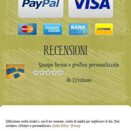
RECENSIONI
Stampo forma e grafica personalizzata
da Cristiano
Valutato
5
su 5
Utilizziamo cookie tecnici e, con il tuo consenso, cookie di analisi per migliorare il sito. Puoi
accettare, rifiutare o personalizzare.
Cookie Policy
-
Privacy