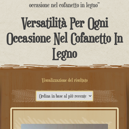
contenuto
occasione nel cofanetto in legno”
Versatilità Per Ogni
Occasione Nel Cofanetto In
Legno
Visualizzazione del risultato