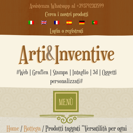
Assistenza Whatsapp al +393792313599
Cerca i nostri prodotti
Login o registrati
Arti
&
Inventive
#Web | Grafica | Stampa | Intaglio | 3d | Oggetti
personalizzati#
MENÙ
Salta
Home
/
Bottega
/ Prodotti taggati “Versatilità per ogni
al