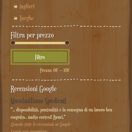
taglieri
Targhe
Filtra per prezzo
Prezzo
Prezzo
Filtro
Min
Max
Prezzo:
0€
—
10€
Recensioni Google
Massimiliano Spedicati
".. disponibilità, puntualità e la consegna di un lavoro ben
eseguito.. molto cortesi! Bravi."
Guarda tutte le recensioni su Google
Lascia una recensione