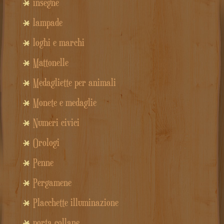
insegne
lampade
loghi e marchi
Mattonelle
Medagliette per animali
Monete e medaglie
Numeri civici
Orologi
Penne
Pergamene
Placchette illuminazione
porta collane