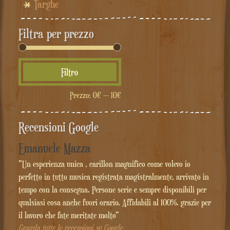
Targhe
Filtra per prezzo
Prezzo
Prezzo
Filtro
Min
Max
Prezzo:
0€
—
10€
Recensioni Google
Emanuele Mazza
"Un esperienza unica , carillon magnifico come volevo io
perfetto in tutto musica registrata magistralmente, arrivato in
tempo con la consegna. Persone serie e sempre disponibili per
qualsiasi cosa anche fuori orario. Affidabili al 100%. grazie per
il lavoro che fate meritate molto"
Guarda tutte le recensioni su Google