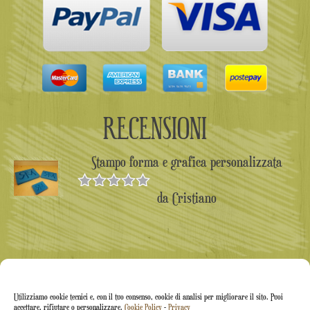
RECENSIONI
Stampo forma e grafica personalizzata
da Cristiano
Valutato
5
su 5
Utilizziamo cookie tecnici e, con il tuo consenso, cookie di analisi per migliorare il sito. Puoi
accettare, rifiutare o personalizzare.
Cookie Policy
-
Privacy