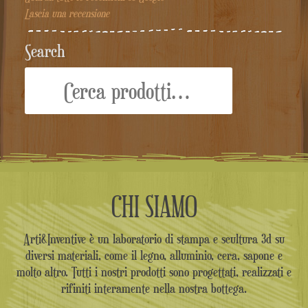
Lascia una recensione
Search
Cerca:
CHI SIAMO
Arti&Inventive è un laboratorio di stampa e scultura 3d su
diversi materiali, come il legno, alluminio, cera, sapone e
molto altro. Tutti i nostri prodotti sono progettati, realizzati e
rifiniti interamente nella nostra bottega.