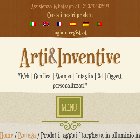
Assistenza Whatsapp al +393792313599
Cerca i nostri prodotti
Login o registrati
Arti
&
Inventive
#Web | Grafica | Stampa | Intaglio | 3d | Oggetti
personalizzati#
MENÙ
Salta
Home
/
Bottega
/ Prodotti taggati “targhetta in alluminio in
al