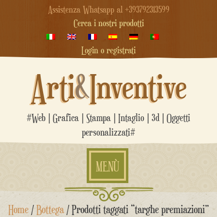
Assistenza Whatsapp al +393792313599
Cerca i nostri prodotti
Login o registrati
Arti
&
Inventive
#Web | Grafica | Stampa | Intaglio | 3d | Oggetti
personalizzati#
MENÙ
Salta
Home
/
Bottega
/ Prodotti taggati “targhe premiazioni”
al