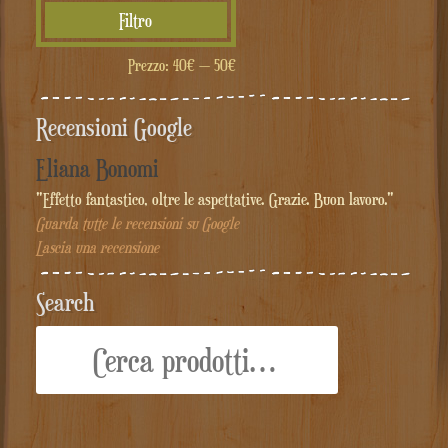
Prezzo
Prezzo
Filtro
Min
Max
Prezzo:
40€
—
50€
Recensioni Google
Eliana Bonomi
"Effetto fantastico, oltre le aspettative. Grazie. Buon lavoro."
Guarda tutte le recensioni su Google
Lascia una recensione
Search
Cerca: