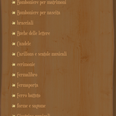
Bomboniere per matrimoni
Bomboniere per nascita
bracciali
Buche delle lettere
Candele
Carillons e scatole musicali
cerimonie
Fermalibro
Fermaporta
Ferro battuto
forme e sagome
Giostrine musicali