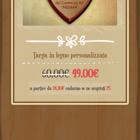
Targa in legno personalizzata
Il
Il
60.00
€
49.00
€
prezzo
prezzo
a partire da
34.30
€
cadauno se ne acquisti
25
originale
attuale
era:
è:
60.00€.
49.00€.