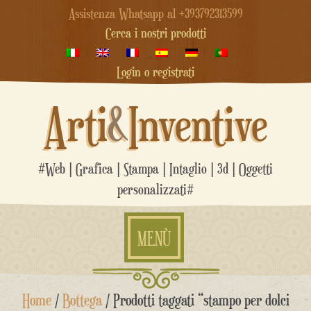
Assistenza Whatsapp al +393792313599
Cerca i nostri prodotti
Login o registrati
Arti
&
Inventive
#Web | Grafica | Stampa | Intaglio | 3d | Oggetti
personalizzati#
MENÙ
Salta
Home
/
Bottega
/ Prodotti taggati “stampo per dolci
al