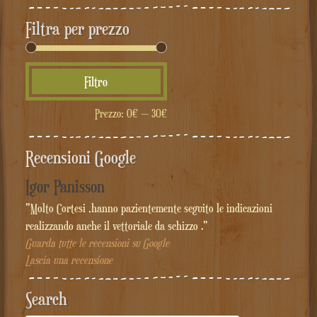
Filtra per prezzo
Prezzo
Prezzo
Filtro
Min
Max
Prezzo:
0€
—
30€
Recensioni Google
Igor Panisson
"Molto Cortesi ,hanno pazientemente seguito le indicazioni
realizzando anche il vettoriale da schizzo ."
Guarda tutte le recensioni su Google
Lascia una recensione
Search