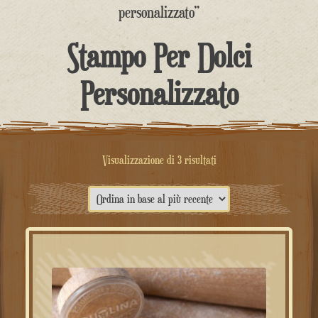
contenuto
personalizzato”
Stampo Per Dolci
Personalizzato
Ordina
Visualizzazione di 3 risultati
in
base
al
più
recente