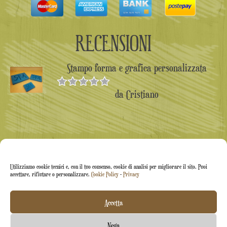
RECENSIONI
Stampo forma e grafica personalizzata
da Cristiano
Valutato
5
su 5
Utilizziamo cookie tecnici e, con il tuo consenso, cookie di analisi per migliorare il sito. Puoi
accettare, rifiutare o personalizzare.
Cookie Policy
-
Privacy
Accetta
Arti&Inventive ® 2005-2026 | P.iva 05070120877 |
Nega