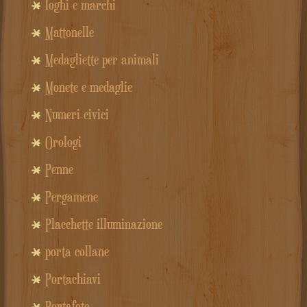
loghi e marchi
Mattonelle
Medagliette per animali
Monete e medaglie
Numeri civici
Orologi
Penne
Pergamene
Placchette illuminazione
porta collane
Portachiavi
Portafoto