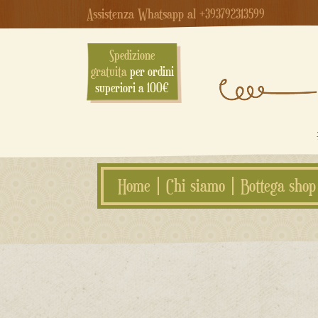
Assistenza Whatsapp al +393792313599
Spedizione
gratuita
per ordini
superiori a 100€
Home
Chi siamo
Bottega shop
Salta
al
contenuto