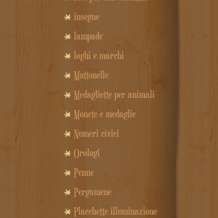
insegne
lampade
loghi e marchi
Mattonelle
Medagliette per animali
Monete e medaglie
Numeri civici
Orologi
Penne
Pergamene
Placchette illuminazione