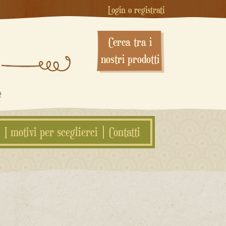
Login o registrati
Cerca tra i
nostri prodotti
#
I motivi per sceglierci
Contatti