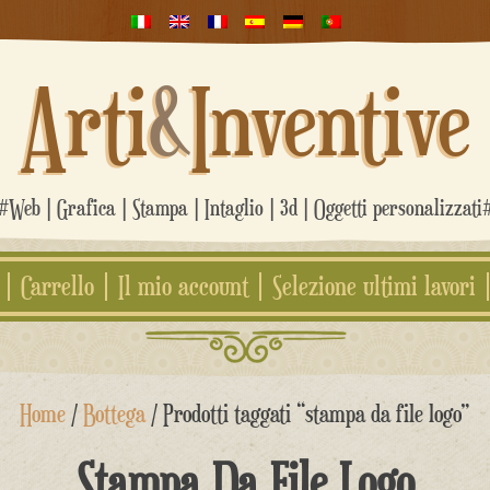
Arti
&
Inventive
#Web | Grafica | Stampa | Intaglio | 3d | Oggetti personalizzati
Carrello
Il mio account
Selezione ultimi lavori
Home
/
Bottega
/ Prodotti taggati “stampa da file logo”
Stampa Da File Logo