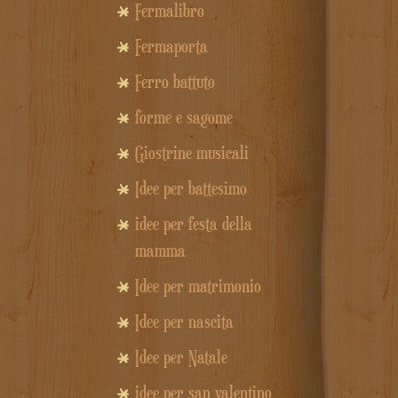
Fermalibro
Fermaporta
Ferro battuto
forme e sagome
Giostrine musicali
Idee per battesimo
idee per festa della
mamma
Idee per matrimonio
Idee per nascita
Idee per Natale
idee per san valentino