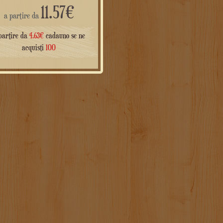
11.57
€
a partire da
partire da
4.63
€
cadauno se ne
acquisti
100