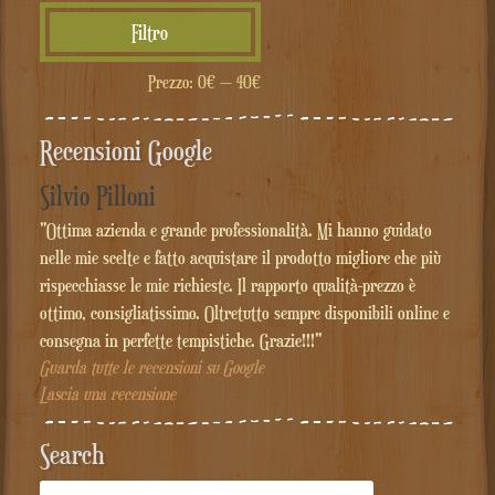
Prezzo
Prezzo
Filtro
Min
Max
Prezzo:
0€
—
40€
Recensioni Google
Silvio Pilloni
"Ottima azienda e grande professionalità. Mi hanno guidato
nelle mie scelte e fatto acquistare il prodotto migliore che più
rispecchiasse le mie richieste. Il rapporto qualità-prezzo è
ottimo, consigliatissimo. Oltretutto sempre disponibili online e
consegna in perfette tempistiche. Grazie!!!"
Guarda tutte le recensioni su Google
Lascia una recensione
Search
Cerca: