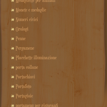
Medagliette per animali
Monete e medaglie
Numeri civici
Orologi
Penne
Pergamene
Placchette illuminazione
porta collane
Portachiavi
Portafoto
Portagioie
portamenu per ristoranti