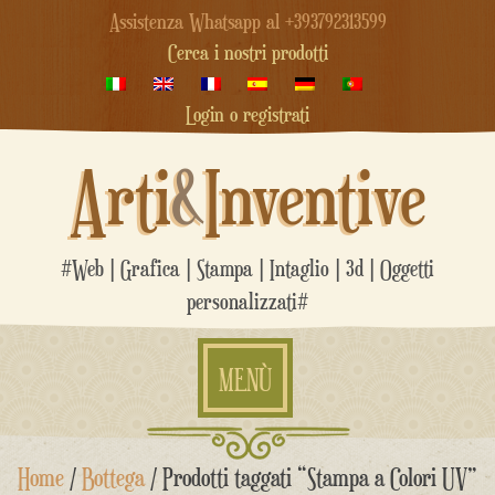
Assistenza Whatsapp al +393792313599
Cerca i nostri prodotti
Login o registrati
Arti
&
Inventive
#Web | Grafica | Stampa | Intaglio | 3d | Oggetti
personalizzati#
MENÙ
Salta
Home
/
Bottega
/ Prodotti taggati “Stampa a Colori UV”
al