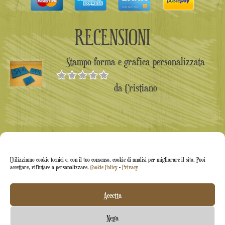
RECENSIONI
Stampo forma e grafica personalizzata
da Cristiano
Valutato
5
su 5
Utilizziamo cookie tecnici e, con il tuo consenso, cookie di analisi per migliorare il sito. Puoi
accettare, rifiutare o personalizzare.
Cookie Policy
-
Privacy
Accetta
Arti&Inventive ® 2005-2026 | P.iva 05070120877 |
Nega
Azienda iscritta all'albo artigiani CT-711169 | Rea CT-