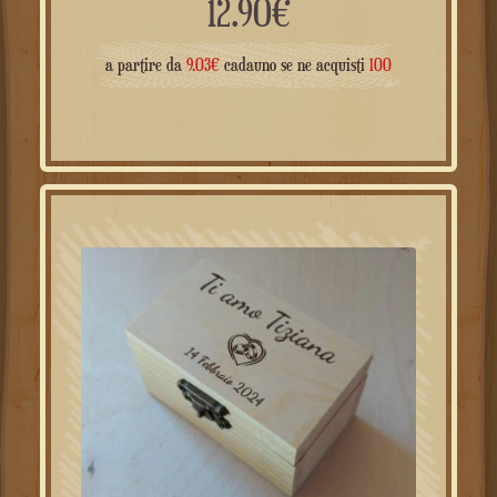
12.90
€
a partire da
9.03
€
cadauno se ne acquisti
100