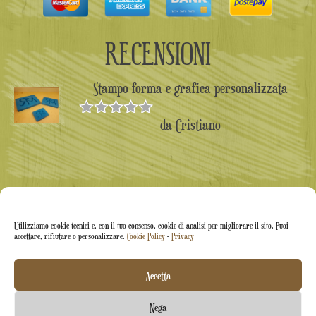
RECENSIONI
Stampo forma e grafica personalizzata
da Cristiano
Valutato
5
su 5
Utilizziamo cookie tecnici e, con il tuo consenso, cookie di analisi per migliorare il sito. Puoi
accettare, rifiutare o personalizzare.
Cookie Policy
-
Privacy
Accetta
Arti&Inventive ® 2005-2026 | P.iva 05070120877 |
Nega