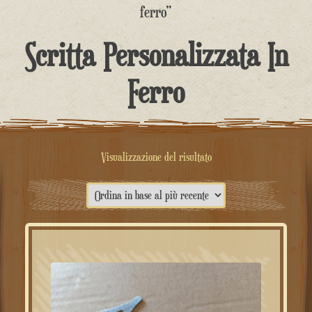
contenuto
ferro”
Scritta Personalizzata In
Ferro
Visualizzazione del risultato