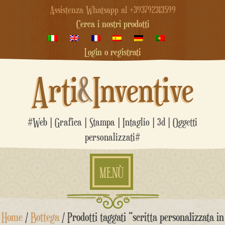
Assistenza Whatsapp al +393792313599
Cerca i nostri prodotti
Login o registrati
Arti
&
Inventive
#Web | Grafica | Stampa | Intaglio | 3d | Oggetti
personalizzati#
MENÙ
Salta
Home
/
Bottega
/ Prodotti taggati “scritta personalizzata in
al