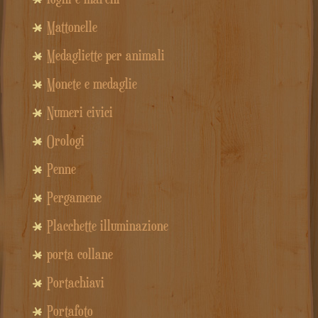
Mattonelle
Medagliette per animali
Monete e medaglie
Numeri civici
Orologi
Penne
Pergamene
Placchette illuminazione
porta collane
Portachiavi
Portafoto