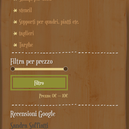
stencil
Supporti per quadri, piatti etc.
taglieri
Targhe
Filtra per prezzo
Prezzo
Prezzo
Filtro
Min
Max
Prezzo:
0€
—
10€
Recensioni Google
Sandra Soffiatti