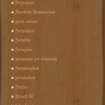
Pergamene
Placchette illuminazione
porta collane
Portachiavi
Portafoto
Portagioie
portamenu per ristoranti
Portatovaglioli
premiazioni
Puzzles
Ritratti 3d