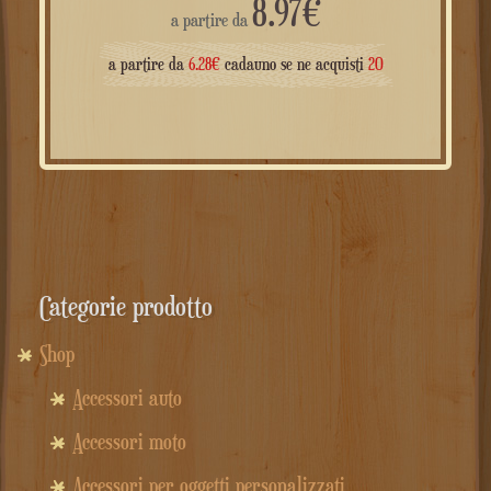
8.97
€
a partire da
a partire da
6.28
€
cadauno se ne acquisti
20
Categorie prodotto
Shop
Accessori auto
Accessori moto
Accessori per oggetti personalizzati