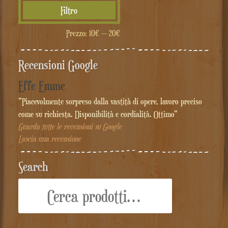
Prezzo
Prezzo
Filtro
Min
Max
Prezzo:
10€
—
20€
Recensioni Google
Effe Emme
"Piacevolmente sorpreso dalla vastità di opere, lavoro preciso
come su richiesta. Disponibilità e cordialità. Ottimo"
Guarda tutte le recensioni su Google
Lascia una recensione
Search
Cerca: