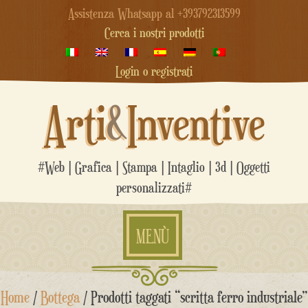
Assistenza Whatsapp al +393792313599
Cerca i nostri prodotti
Login o registrati
Arti
&
Inventive
#Web | Grafica | Stampa | Intaglio | 3d | Oggetti
personalizzati#
MENÙ
Salta
Home
/
Bottega
/ Prodotti taggati “scritta ferro industriale”
al