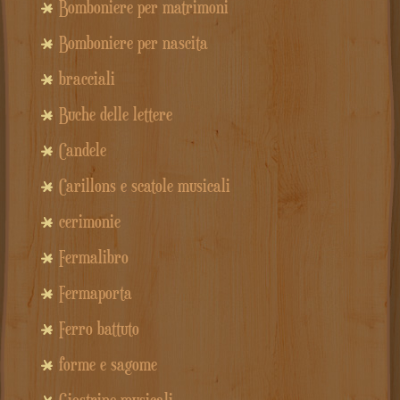
Bomboniere per matrimoni
Bomboniere per nascita
bracciali
Buche delle lettere
Candele
Carillons e scatole musicali
cerimonie
Fermalibro
Fermaporta
Ferro battuto
forme e sagome
Giostrine musicali