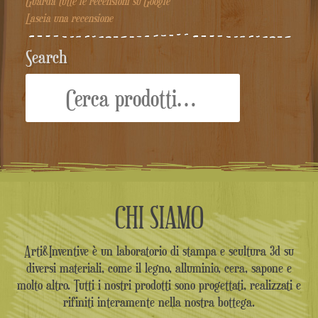
Guarda tutte le recensioni su Google
Lascia una recensione
Search
Cerca:
CHI SIAMO
Arti&Inventive è un laboratorio di stampa e scultura 3d su
diversi materiali, come il legno, alluminio, cera, sapone e
molto altro. Tutti i nostri prodotti sono progettati, realizzati e
rifiniti interamente nella nostra bottega.