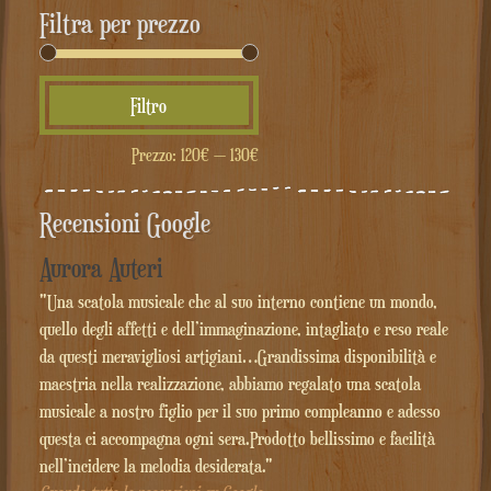
Filtra per prezzo
Prezzo
Prezzo
Filtro
Min
Max
Prezzo:
120€
—
130€
Recensioni Google
Aurora Auteri
"Una scatola musicale che al suo interno contiene un mondo,
quello degli affetti e dell’immaginazione, intagliato e reso reale
da questi meravigliosi artigiani…Grandissima disponibilità e
maestria nella realizzazione, abbiamo regalato una scatola
musicale a nostro figlio per il suo primo compleanno e adesso
questa ci accompagna ogni sera.Prodotto bellissimo e facilità
nell’incidere la melodia desiderata."