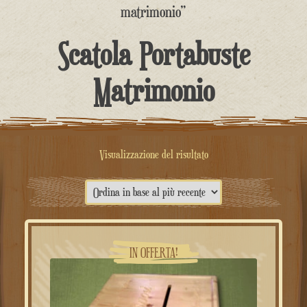
contenuto
matrimonio”
Scatola Portabuste
Matrimonio
Visualizzazione del risultato
IN OFFERTA!