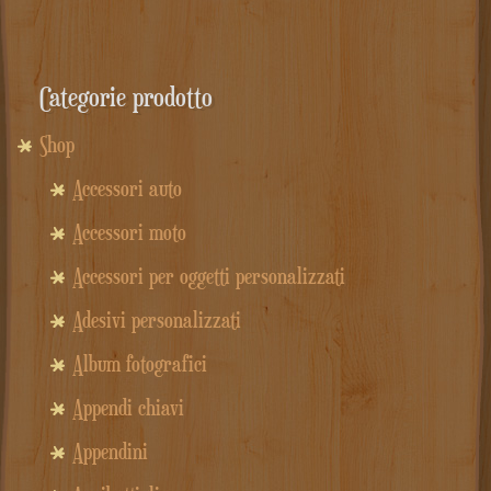
originale
attuale
era:
è:
Categorie prodotto
165.50€.
129.00€.
Shop
Accessori auto
Accessori moto
Accessori per oggetti personalizzati
Adesivi personalizzati
Album fotografici
Appendi chiavi
Appendini