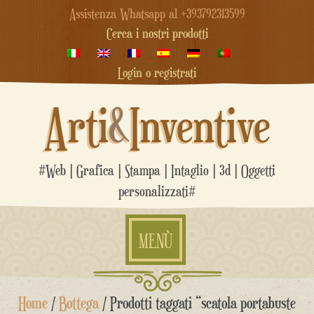
Assistenza Whatsapp al +393792313599
Cerca i nostri prodotti
Login o registrati
Arti
&
Inventive
#Web | Grafica | Stampa | Intaglio | 3d | Oggetti
personalizzati#
MENÙ
Salta
Home
/
Bottega
/ Prodotti taggati “scatola portabuste
al