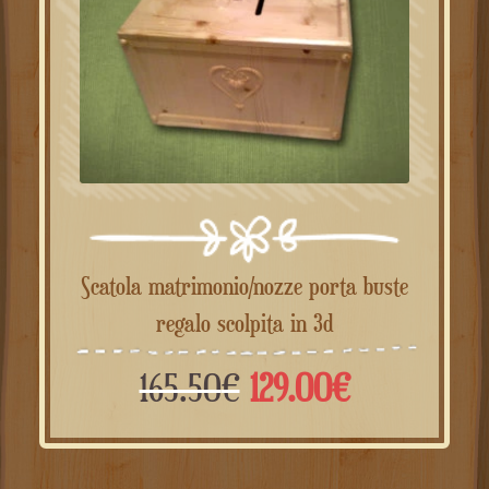
Scatola matrimonio/nozze porta buste
regalo scolpita in 3d
Il
Il
165.50
€
129.00
€
prezzo
prezzo