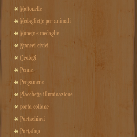
Mattonelle
Medagliette per animali
Monete e medaglie
Numeri civici
Orologi
Penne
Pergamene
Placchette illuminazione
porta collane
Portachiavi
Portafoto