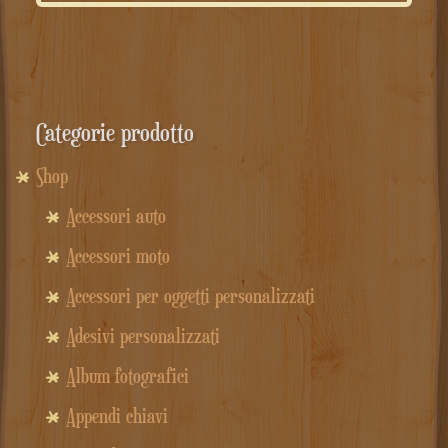
originale
attuale
era:
è:
29.00€.
16.00€.
Categorie prodotto
Shop
Accessori auto
Accessori moto
Accessori per oggetti personalizzati
Adesivi personalizzati
Album fotografici
Appendi chiavi