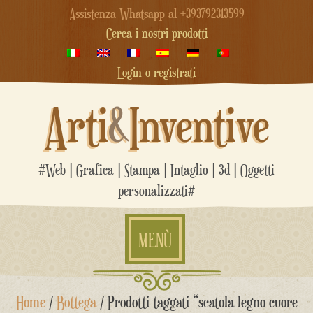
Assistenza Whatsapp al +393792313599
Cerca i nostri prodotti
Login o registrati
Arti
&
Inventive
#Web | Grafica | Stampa | Intaglio | 3d | Oggetti
personalizzati#
MENÙ
Salta
Home
/
Bottega
/ Prodotti taggati “scatola legno cuore
al