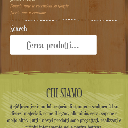
Guarda tutte le recensioni su Google
Lascia una recensione
Search
Cerca:
CHI SIAMO
Arti&Inventive è un laboratorio di stampa e scultura 3d su
diversi materiali, come il legno, alluminio, cera, sapone e
molto altro. Tutti i nostri prodotti sono progettati, realizzati e
rifiniti interamente nella nostra bottega.