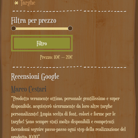
Targhe
Filtra per prezzo
Prezzo
Prezzo
Filtro
Min
Max
Prezzo:
10€
—
20€
Recensioni Google
Marco Cestari
"Prodotto veramente ottimo, personale gentilissimo e super
disponibile, acquisterò sicuramente da loro altre targhe
personalizzate! Ampia scelta di font, colori e forme per le
targhe! Sono sempre stati molto disponibili e competenti
facendomi seguire passo-passo ogni step della realizzazione del
prodotto. 10/10"