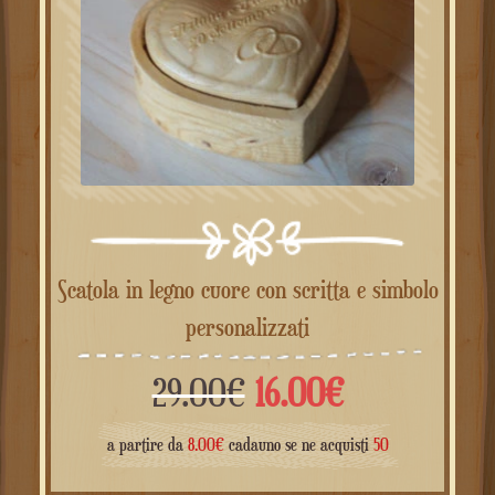
Scatola in legno cuore con scritta e simbolo
personalizzati
Il
Il
29.00
€
16.00
€
prezzo
prezzo
a partire da
8.00
€
cadauno se ne acquisti
50